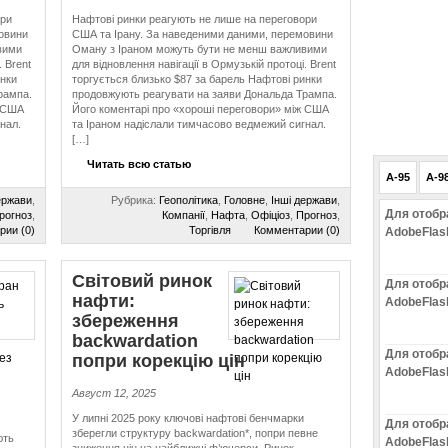
ори
Нафтові ринки реагують не лише на переговори
овини
США та Ірану. За наведеними даними, перемовини
вими
Оману з Іраном можуть бути не менш важливими
. Brent
для відновлення навігації в Ормузькій протоці. Brent
инки
торгується близько $87 за барель Нафтові ринки
рампа.
продовжують реагувати на заяви Дональда Трампа.
ж США
Його коментарі про «хороші переговори» між США
нал.
та Іраном надіслали тимчасово ведмежий сигнал.
[…]
Читать всю статью
A-95
A-9
ержави
,
Рубрика:
Геополітика
,
Головне
,
Інші держави
,
Для отобр
рогноз
,
Компанії
,
Нафта
,
Офіціоз
,
Прогноз
,
рии (0)
Торгівля
Комментарии (0)
AdobeFlas
Світовий ринок
Для отобр
нафти:
AdobeFlas
збереження
backwardation
Для отобр
попри корекцію цін
AdobeFlas
Август 12, 2025
У липні 2025 року ключові нафтові бенчмарки
Для отобр
зберегли структуру backwardation*, попри певне
ють
AdobeFlas