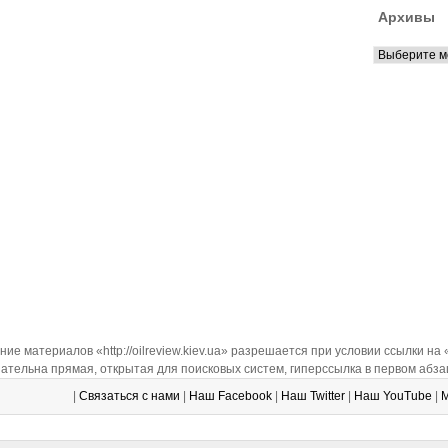
Архивы
ие материалов «http://oilreview.kiev.ua» разрешается при условии ссылки на
ательна прямая, открытая для поисковых систем, гиперссылка в первом абза
|
Связаться с нами
|
Наш Facebook
|
Наш Twitter
|
Наш YouTube
|
М