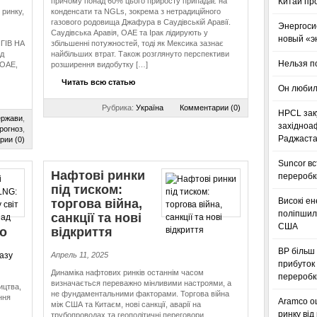
причому понад 60% цього приросту припадає на
Китай пр
 ринку,
конденсати та NGLs, зокрема з нетрадиційного
газового родовища Джафура в Саудівській Аравії.
Энергоси
Саудівська Аравія, ОАЕ та Ірак лідирують у
новый «э
ГІВ НА
збільшенні потужностей, тоді як Мексика зазнає
д
найбільших втрат. Також розглянуто перспективи
Нельзя п
 ОАЕ,
розширення видобутку […]
Читать всю статью
Он любил
Рубрика:
Україна
Комментарии (0)
HPCL зак
ержави
,
західноа
рогноз
,
Раджаста
рии (0)
Suncor в
Нафтові ринки
переробк
під тиском:
Високі ен
торгова війна,
поліпшили
санкції та нові
США
о
відкриття
BP більш 
Апрель 11, 2025
прибуток 
Динаміка нафтових ринків останнім часом
переробк
визначається переважно мінливими настроями, а
ицтва,
не фундаментальними факторами. Торгова війна
ння
Aramco оц
між США та Китаєм, нові санкції, аварії на
ринку від
трубопроводах та геополітичні переговори