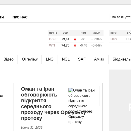
ТИ
ПРО НАС
НЕФТЬ
USD
ИЗМ
%ИЗМ
КУРС
ВА
Brent
79,14
-0,3
-0,38%
НБУ
US
WTI
74,73
-0,48
-0,64%
Відео
Oilreview
LNG
NGL
SAF
Аміак
Біодизель
Оман та Іран
обговорюють
відкриття
середнього
проходу через Ормузьку
протоку
Июль 31, 2026