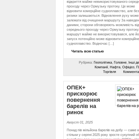
відкриття майже невикористовуваного серед
проходу через Ормузьку протоку. Це може
відновити комерційне судноплавство, але без
ризики залишаються. Відновлення руху може
залежати від очищення маршруту За наведе
даними, сторони обговорюють можливість від
середнього проходу через Ормузьку протоку
маршрут майже не використовувався, але йо
запуск потенційно може відновити комерційн
судноплавство. Водночас […]
Читать всю статью
Рубрика:
Геополітика
,
Головне
,
Інші д
Компанії
,
Нафта
,
Офіціоз
,
П
Торгівля
Коммента
ОПЕК+
прискорює
повернення
барелів на
ринок
Август 01, 2025
Понад пів мільйона барелів на добу — саме 
стільки у серпні 2025 року зросте сукупний о