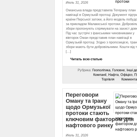
Июль 31, 2026
Оманська влада представила Тегерану план
навігації в Ормузькій протоці. Документ підт
країни Перської затоки, а його модель побуд
за прикладом Малаккської протоки. Добровіль
збори пропонують спрямувати на захист довк
Під час зустрічі з іранськими чиновниками у
вівторок Оман представив план навігації в
Ормузькій протоці. Згідно з пропозицією, тран
збори мають бути добровільними. Кошти від 
[…]
Читать всю статью
Рубрика:
Геополітика
,
Головне
,
Інші д
Компанії
,
Нафта
,
Офіціоз
,
П
Торгівля
Коммента
Переговори
Оману та Ірану
щодо Ормузької
протоки стають
ключовим фактором для
нафтового ринку
Июль 31, 2026