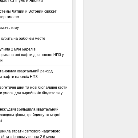
одает СПГ уже и Японии
стемы Латвии и Эстонии свяжет
нергомост»
омочь тому
 курить на рабочем месте
упила 2 млн барелів
фриканської нафти для нового НПЗ у
ні
становила квартальний рекорд
и нафти на своїх НПЗ
ергетичні ціни та нові біопаливні квоти
 умови для виробників біодизеля у
ніж удвічі збільшила квартальний
завдяки цінам, трейдингу та маржі
и
інила втрати світового нафтового
 війни з Іраном у понад 2,6 млрд