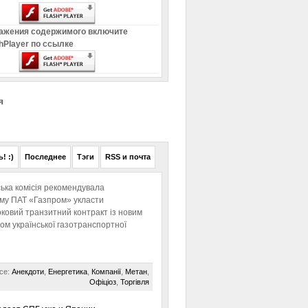
ажения содержимого включите
hPlayer по ссылке
я
! :)
Последнее
Тэги
RSS и почта
ька комісія рекомендувала
ому ПАТ «Газпром» укласти
ковий транзитний контракт із новим
м української газотранспортної
се:
Анекдоти
,
Енергетика
,
Компанії
,
Метан
,
Офіціоз
,
Торгівля