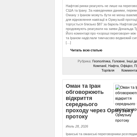
Нафтові ринки реагують не лише на перегов
США та Ірану. За наведеними даними, перем
Оману з Іраном можуть бути не менш важли
для відновлення навігації в Ормузькій протоці
торгується близько $87 за барель Нафтові р
продовжують реагувати на заяви Дональда Т
Його коментарі про «хороші переговори» мі
та Іраном надіслали тимчасово ведмежий сиг
[…]
Читать всю статью
Рубрика:
Геополітика
,
Головне
,
Інші д
Компанії
,
Нафта
,
Офіціоз
,
П
Торгівля
Коммента
Оман та Іран
обговорюють
відкриття
середнього
проходу через Ормузьку
протоку
Июль 28, 2026
Іранські та оманські переговорники розгляда