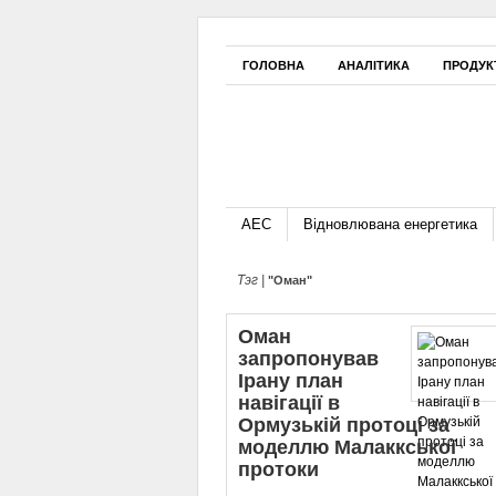
ГОЛОВНА
АНАЛІТИКА
ПРОДУК
АЕС
Відновлювана енергетика
Тэг |
"Оман"
Оман
запропонував
Ірану план
навігації в
Ормузькій протоці за
моделлю Малаккської
протоки