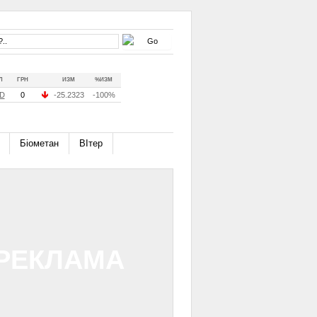
Л
ГРН
ИЗМ
%ИЗМ
D
0
-25.2323
-100%
Біометан
ВІтер
РЕКЛАМА