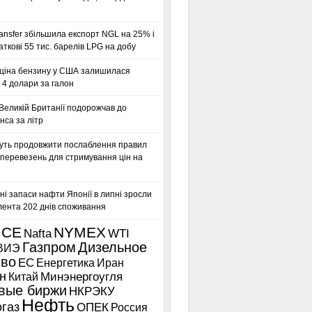
ansfer збільшила експорт NGL на 25% і
аткові 55 тис. барелів LPG на добу
ціна бензину у США залишилася
 4 долари за галон
Великій Британії подорожчав до
нса за літр
ть продовжити послаблення правил
 перевезень для стримування цін на
ні запаси нафти Японії в липні зросли
лента 202 днів споживання
ICE
NYMEX
Nafta
WTI
Газпром
Дизельное
ВИЭ
иво
ЕС
Енергетика
Иран
н
Китай
Минэнергоугля
вые биржи
НКРЭКУ
Нефть
газ
ОПЕК
Россия