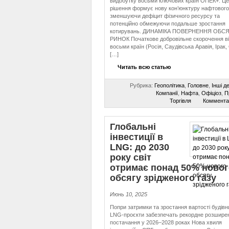
видобутку восьми ключових країн ОПЕК+. Це
рішення формує нову кон’юнктуру нафтового
зменшуючи дефіцит фізичного ресурсу та
потенційно обмежуючи подальше зростання
котирувань. ДИНАМІКА ПОВЕРНЕННЯ ОБСЯ
РИНОК Початкове добровільне скорочення ві
восьми країн (Росія, Саудівська Аравія, Ірак,
[…]
Читать всю статью
Рубрика:
Геополітика
,
Головне
,
Інші д
Компанії
,
Нафта
,
Офіціоз
,
П
Торгівля
Коммента
Глобальні
інвестиції в
LNG: до 2030
року світ
отримає понад 50% новог
обсягу зрідженого газу
Июнь 10, 2025
Попри затримки та зростання вартості будівн
LNG-проєкти забезпечать рекордне розшире
постачання у 2026–2028 роках Нова хвиля