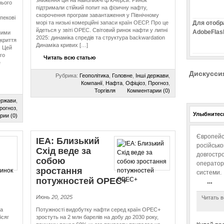
зниження цін на найближчі ф’ючерси. Ринок
нього
підтримали стійкий попит на фізичну нафту,
скорочення програм завантаження у Північному
пекові
морі та низькі комерційні запаси країн ОЕСР. Про це
Для отобр
йдеться у звіті OPEC. Світовий ринок нафти у липні
AdobeFlas
ними
2025: динаміка спредів та структура backwardation
криття
Динаміка кривих […]
. Цей
го
Читать всю статью
е
Дискусси
Рубрика:
Геополітика
,
Головне
,
Інші держави
,
Компанії
,
Нафта
,
Офіціоз
,
Прогноз
,
Торгівля
Комментарии (0)
ержави
,
рогноз
,
Улыбнитесь
рии (0)
Європейс
IEA: Близький
російськ
Схід веде за
довгостро
собою
операторо
зростання
системи.
потужностей OPEC+
…
Июнь 20, 2025
Читать в
на
Потужності видобутку нафти серед країн OPEC+
бсяг
зростуть на 2 млн барелів на добу до 2030 року,