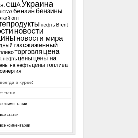
Украина
США
я.
бензины
бензин
нсгаз
лкий опт
тепродукты
нефть Brent
ости
новости
аины
новости мира
сжиженный
дный газ
цена
торговля
пливо
цены на
цены
а нефть
цены топлива
ены на нефть
оэнергия
всегда в курсе:
се статьи
се комментарии
все статьи
 все комментарии