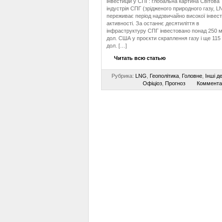
інвестицій у СПГ: глобальна картина Світова
індустрія СПГ (зрідженого природного газу, L
переживає період надзвичайно високої інвест
активності. За останнє десятиліття в
інфраструктуру СПГ інвестовано понад 250 
дол. США у проєкти скраплення газу і ще 115
дол. […]
Читать всю статью
Рубрика:
LNG
,
Геополітика
,
Головне
,
Інші д
Офіціоз
,
Прогноз
Коммента