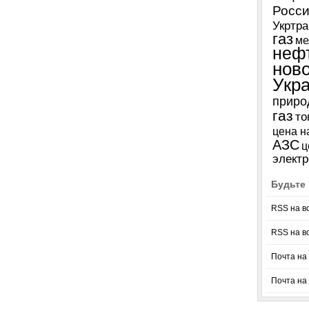
Росси
Укртра
газ
ме
неф
нов
Укр
приро
газ
то
цена н
АЗС
ц
электр
Будьте 
RSS на в
RSS на в
Почта на 
Почта на