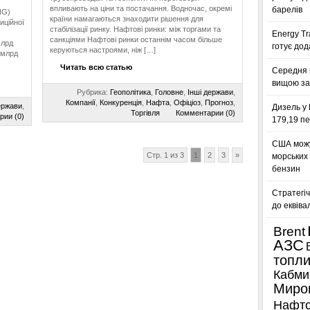
впливають на ціни та постачання. Водночас, окремі
барелів
NG)
країни намагаються знаходити рішення для
иційної
стабілізації ринку. Нафтові ринки: між торгами та
Energy Tr
санкціями Нафтові ринки останнім часом більше
млрд
готує дод
керуються настроями, ніж […]
 млрд
Читать всю статью
Середня 
вищою за
Рубрика:
Геополітика
,
Головне
,
Інші держави
,
Компанії
,
Конкуренція
,
Нафта
,
Офіціоз
,
Прогноз
,
ержави
,
Дизель у 
Торгівля
Комментарии (0)
рии (0)
179,19 пе
США можу
Стр. 1 из 3
1
2
3
»
морських
бензин
Стратегіч
до еквіва
Brent
АЗС
топл
Кабми
Миро
Нафто