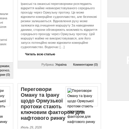
Іранські та оманські переговорники розглядають
відкриття майже невикористовуваного середнього
проходу через Ормузьку протоку. Це може
римали
відновити комерційне судноплавство, але безпекові
ована
ризики залишаються. Відновлення руху може
ні
залежати від очищення маршруту За наведеними
ілля
даними, сторони обговорюють можливість відкриття
середнього проходу через Ормузьку протоку. Цей
маршрут майже не використовувався, але його
зитні
запуск потенційно може відновити комерційне
таких
судноплавство. Водночас […]
Читать всю статью
Рубрика:
Україна
Комментарии (0)
ержави
,
рогноз
,
рии (0)
Переговори
Оману та Ірану
щодо Ормузької
протоки стають
ключовим фактором для
нафтового ринку
Июль 29, 2026