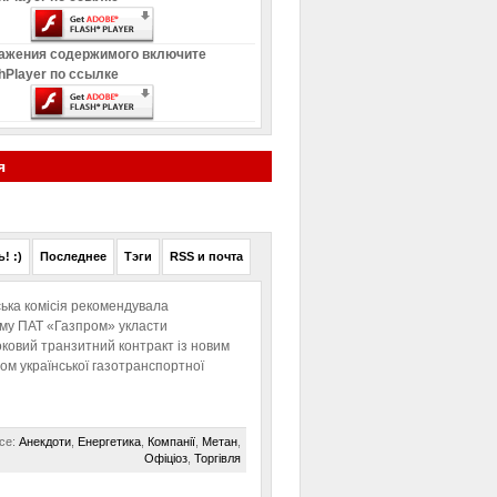
ажения содержимого включите
hPlayer по ссылке
я
! :)
Последнее
Тэги
RSS и почта
ька комісія рекомендувала
ому ПАТ «Газпром» укласти
ковий транзитний контракт із новим
м української газотранспортної
се:
Анекдоти
,
Енергетика
,
Компанії
,
Метан
,
Офіціоз
,
Торгівля