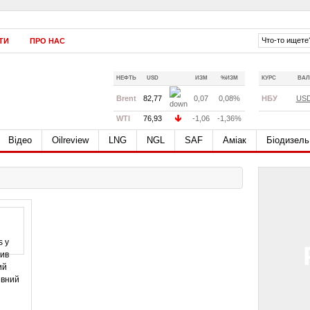
ТИ
ПРО НАС
НЕФТЬ
USD
ИЗМ
%ИЗМ
КУРС
ВАЛ
Brent
82,77
0,07
0,08%
НБУ
US
WTI
76,93
-1,06
-1,36%
Відео
Oilreview
LNG
NGL
SAF
Аміак
Біодизель