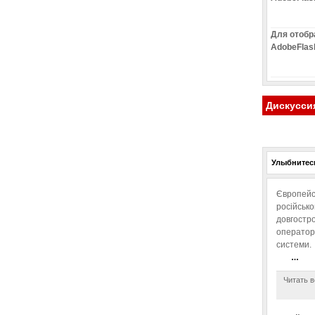
Для отобр
AdobeFlas
Дискусси
Улыбнитесь
Європейс
російськ
довгостро
операторо
системи.
…
Читать в