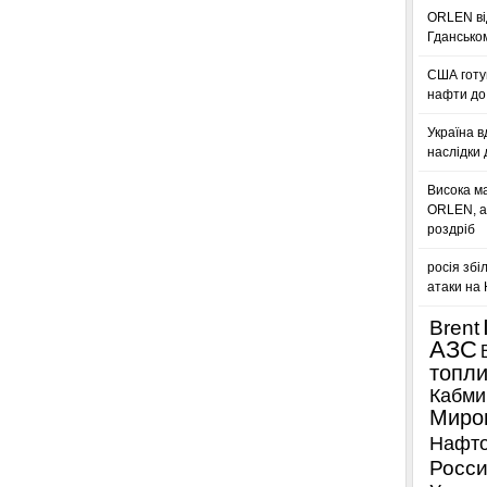
ORLEN ві
Гдансько
США готую
нафти до 
Україна в
наслідки 
Висока м
ORLEN, а
роздріб
росія збі
атаки на
Brent
АЗС
топл
Кабми
Миро
Нафто
Росси