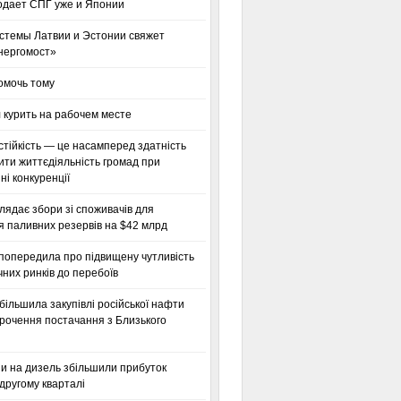
одает СПГ уже и Японии
стемы Латвии и Эстонии свяжет
нергомост»
омочь тому
 курить на рабочем месте
тійкість — це насамперед здатність
ти життєдіяльність громад при
і конкуренції
глядає збори зі споживачів для
я паливних резервів на $42 млрд
 попередила про підвищену чутливість
них ринків до перебоїв
більшила закупівлі російської нафти
орочення постачання з Близького
ни на дизель збільшили прибуток
другому кварталі