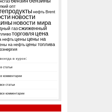
бензины
бензин
нсгаз
лкий опт
тепродукты
нефть Brent
ости
новости
аины
новости мира
сжиженный
дный газ
цена
торговля
пливо
цены на
цены
а нефть
цены топлива
ены на нефть
оэнергия
всегда в курсе:
се статьи
се комментарии
все статьи
 все комментарии