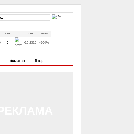
ГРН
ИЗМ
%ИЗМ
D
0
-25.2323
-100%
Біометан
ВІтер
РЕКЛАМА