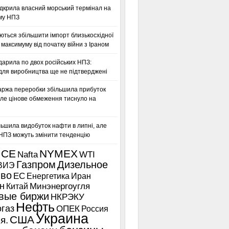
дкрила власний морський термінал на
му НПЗ
ться збільшити імпорт близькосхідної
максимуму від початку війни з Іраном
дарила по двох російських НПЗ:
для виробництва ще не підтверджені
аржа переробки збільшила прибуток
ле цінове обмеження тиснуло на
льшила видобуток нафти в липні, але
 НПЗ можуть змінити тенденцію
ICE
NYMEX
Nafta
WTI
Газпром
Дизельное
ВИЭ
иво
ЕС
Енергетика
Иран
н
Китай
Минэнергоугля
вые биржи
НКРЭКУ
Нефть
газ
ОПЕК
Россия
Украина
США
я.