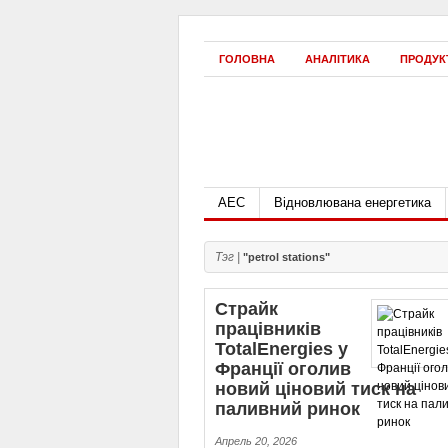
ГОЛОВНА
АНАЛІТИКА
ПРОДУК
АЕС
Відновлювана енергетика
Тэг |
"petrol stations"
Страйк
працівників
TotalEnergies у
Франції оголив
новий ціновий тиск на
паливний ринок
Апрель 20, 2026