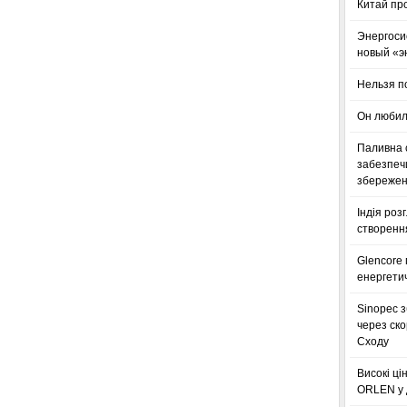
Китай пр
Энергоси
новый «э
Нельзя п
Он любил
Паливна с
забезпечи
збереженн
Індія роз
створенн
Glencore
енергетич
Sinopec з
через ск
Сходу
Високі ці
ORLEN у 