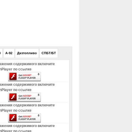
РЕКЛАМА
8
A-92
Дизтопливо
СПБТ/БТ
ажения содержимого включите
hPlayer по ссылке
ажения содержимого включите
hPlayer по ссылке
ажения содержимого включите
hPlayer по ссылке
ажения содержимого включите
hPlayer по ссылке