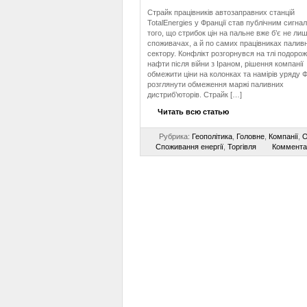
Страйк працівників автозаправних станцій
TotalEnergies у Франції став публічним сигна
того, що стрибок цін на пальне вже б’є не ли
споживачах, а й по самих працівниках палив
сектору. Конфлікт розгорнувся на тлі подоро
нафти після війни з Іраном, рішення компанії
обмежити ціни на колонках та намірів уряду Ф
розглянути обмеження маржі паливних
дистриб’юторів. Страйк […]
Читать всю статью
Рубрика:
Геополітика
,
Головне
,
Компанії
,
О
Споживання енергії
,
Торгівля
Коммента