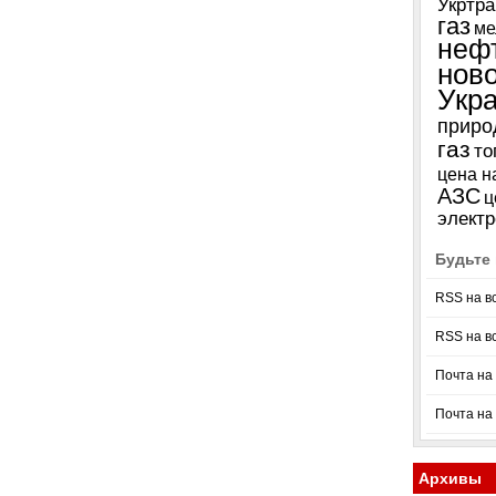
Укртра
газ
ме
неф
нов
Укр
приро
газ
то
цена н
АЗС
ц
электр
Будьте 
RSS на в
RSS на в
Почта на 
Почта на
Архивы