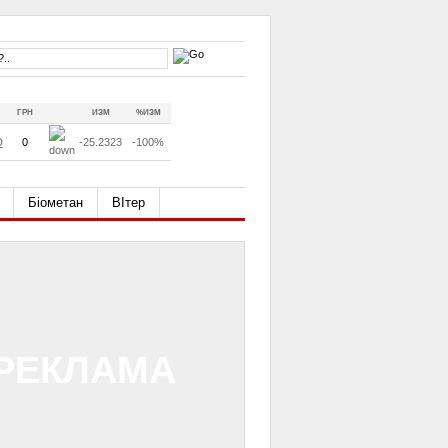
ГРН
ИЗМ
%ИЗМ
D
0
-25.2323
-100%
Біометан
ВІтер
РЕКЛАМА