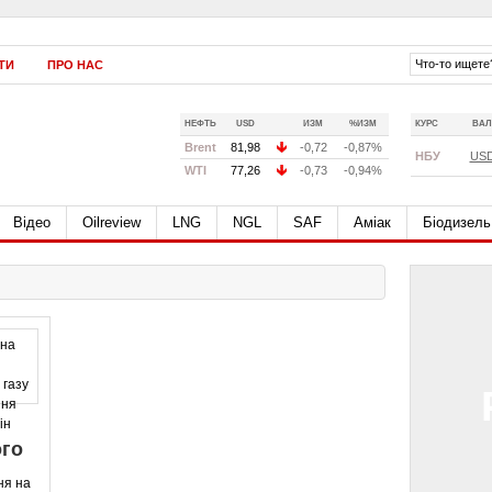
ТИ
ПРО НАС
НЕФТЬ
USD
ИЗМ
%ИЗМ
КУРС
ВАЛ
Brent
81,98
-0,72
-0,87%
НБУ
US
WTI
77,26
-0,73
-0,94%
Відео
Oilreview
LNG
NGL
SAF
Аміак
Біодизель
ого