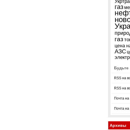
Укртра
газ
ме
неф
нов
Укр
приро
газ
то
цена н
АЗС
ц
электр
Будьте 
RSS на в
RSS на в
Почта на 
Почта на
Архивы