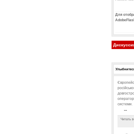
Для отобр
AdobeFlas
Дискусси
Улыбнитесь
Європейс
російськ
довгостро
операторо
системи.
…
Читать в