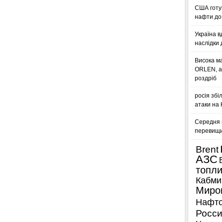
США готую
нафти до 
Україна в
наслідки 
Висока м
ORLEN, а
роздріб
росія збі
атаки на
Середня ц
перевищил
Brent
АЗС
топл
Кабми
Миро
Нафто
Росси