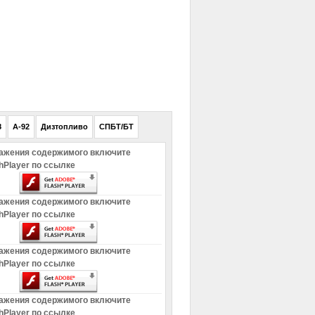
РЕКЛАМА
8
A-92
Дизтопливо
СПБТ/БТ
ажения содержимого включите
hPlayer по ссылке
ажения содержимого включите
hPlayer по ссылке
ажения содержимого включите
hPlayer по ссылке
ажения содержимого включите
hPlayer по ссылке