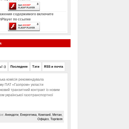
ажения содержимого включите
hPlayer по ссылке
я
! :)
Последнее
Тэги
RSS и почта
ька комісія рекомендувала
ому ПАТ «Газпром» укласти
ковий транзитний контракт із новим
м української газотранспортної
се:
Анекдоти
,
Енергетика
,
Компанії
,
Метан
,
Офіціоз
,
Торгівля