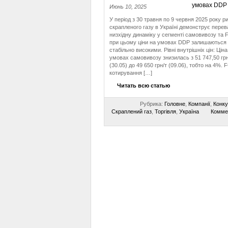
Июнь 10, 2025
У період з 30 травня по 9 червня 2025 року р
скрапленого газу в Україні демонструє пере
низхідну динаміку у сегменті самовивозу та 
при цьому ціни на умовах DDP залишаються
стабільно високими. Рівні внутрішніх цін: Ціна
умовах самовивозу знизилась з 51 747,50 грн
(30.05) до 49 650 грн/т (09.06), тобто на 4%. 
котирування […]
Читать всю статью
Рубрика:
Головне
,
Компанії
,
Конку
Скраплений газ
,
Торгівля
,
Україна
Комме