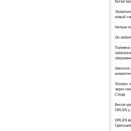
Китай пр
Энергоси
новый «э
Нельзя п
Он любил
Паливна с
забезпечи
збереженн
Glencore
енергетич
Sinopec з
через ск
Сходу
Високі ці
ORLEN у 
ORLEN ві
Гдансько