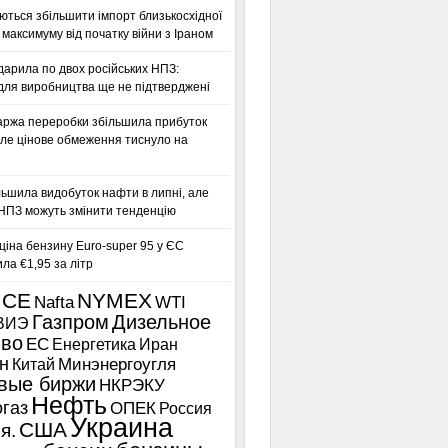
ться збільшити імпорт близькосхідної
максимуму від початку війни з Іраном
дарила по двох російських НПЗ:
для виробництва ще не підтверджені
аржа переробки збільшила прибуток
ле цінове обмеження тиснуло на
льшила видобуток нафти в липні, але
 НПЗ можуть змінити тенденцію
іна бензину Euro-super 95 у ЄС
а €1,95 за літр
ICE
NYMEX
Nafta
WTI
Газпром
Дизельное
ВИЭ
иво
ЕС
Енергетика
Иран
н
Китай
Минэнергоугля
вые биржи
НКРЭКУ
Нефть
газ
ОПЕК
Россия
Украина
США
я.