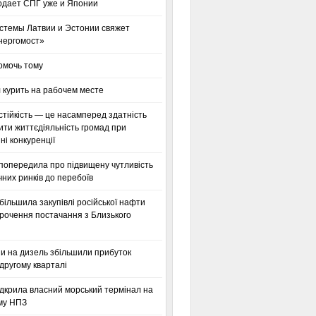
одает СПГ уже и Японии
стемы Латвии и Эстонии свяжет
нергомост»
омочь тому
 курить на рабочем месте
тійкість — це насамперед здатність
ти життєдіяльність громад при
і конкуренції
 попередила про підвищену чутливість
них ринків до перебоїв
більшила закупівлі російської нафти
орочення постачання з Близького
ни на дизель збільшили прибуток
другому кварталі
дкрила власний морський термінал на
му НПЗ