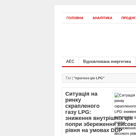
ГОЛОВНА
АНАЛІТИКА
ПРОДУК
АЕС
Відновлювана енергетика
Тэг |
"прогноз цін LPG"
Ситуація на
ринку
скрапленого
газу LPG:
зниження внутрішніх цін
попри збереження висок
рівня на умовах DDP