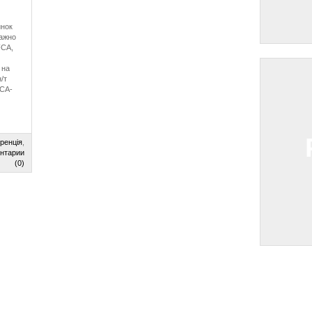
инок
важно
FCA,
 на
/т
FCA-
ренція
,
нтарии
(0)