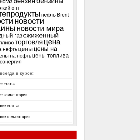
бензины
бензин
нсгаз
лкий опт
тепродукты
нефть Brent
ости
новости
аины
новости мира
сжиженный
дный газ
цена
торговля
пливо
цены на
цены
а нефть
цены топлива
ены на нефть
оэнергия
всегда в курсе:
се статьи
се комментарии
все статьи
 все комментарии