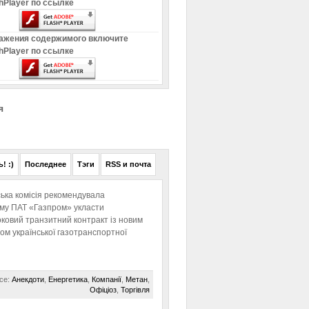
hPlayer по ссылке
ажения содержимого включите
hPlayer по ссылке
я
! :)
Последнее
Тэги
RSS и почта
ька комісія рекомендувала
ому ПАТ «Газпром» укласти
ковий транзитний контракт із новим
м української газотранспортної
се:
Анекдоти
,
Енергетика
,
Компанії
,
Метан
,
Офіціоз
,
Торгівля