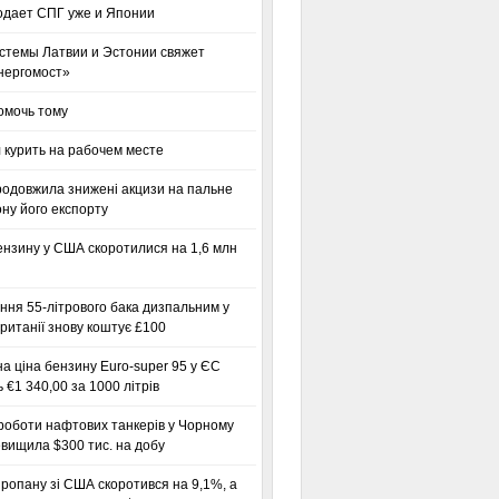
одает СПГ уже и Японии
стемы Латвии и Эстонии свяжет
нергомост»
омочь тому
 курить на рабочем месте
родовжила знижені акцизи на пальне
ну його експорту
ензину у США скоротилися на 1,6 млн
ння 55-літрового бака дизпальним у
ританії знову коштує £100
а ціна бензину Euro-super 95 у ЄС
 €1 340,00 за 1000 літрів
роботи нафтових танкерів у Чорному
вищила $300 тис. на добу
ропану зі США скоротився на 9,1%, а