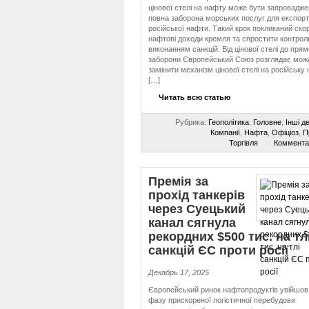
цінової стелі на нафту може бути запровадже
повна заборона морських послуг для експорт
російської нафти. Такий крок покликаний ско
нафтові доходи кремля та спростити контрол
виконанням санкцій. Від цінової стелі до прям
заборони Європейський Союз розглядає мож
замінити механізм цінової стелі на російську
[…]
Читать всю статью
Рубрика:
Геополітика
,
Головне
,
Інші д
Компанії
,
Нафта
,
Офіціоз
,
П
Торгівля
Коммента
Премія за
прохід танкерів
через Суецький
канал сягнула
рекордних $500 тис. на тл
санкцій ЄС проти росії
Декабрь 17, 2025
Європейський ринок нафтопродуктів увійшов
фазу прискореної логістичної перебудови