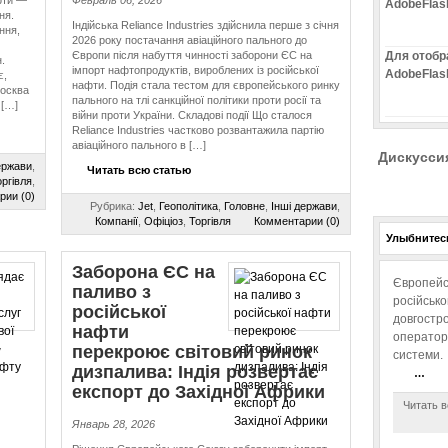
афти —
Февраль 06, 2026
AdobeFlas
ня.
Індійська Reliance Industries здійснила перше з січня
ння,
2026 року постачання авіаційного пального до
Європи після набуття чинності заборони ЄС на
Для отобр
.
імпорт нафтопродуктів, вироблених із російської
AdobeFlas
є,
нафти. Подія стала тестом для європейського ринку
москва
пального на тлі санкційної політики проти росії та
 […]
війни проти України. Складові події Що сталося
Reliance Industries частково розвантажила партію
авіаційного пального в […]
Дискусси
ержави
,
Читать всю статью
ргівля
,
рии (0)
Рубрика:
Jet
,
Геополітика
,
Головне
,
Інші держави
,
Компанії
,
Офіціоз
,
Торгівля
Комментарии (0)
Улыбнитесь
Заборона ЄС на
Європейс
паливо з
російськ
російської
довгостро
нафти
операторо
у
перекроює світовий ринок
системи.
дизпалива: Індія розвертає
…
експорт до Західної Африки
Читать в
Январь 28, 2026