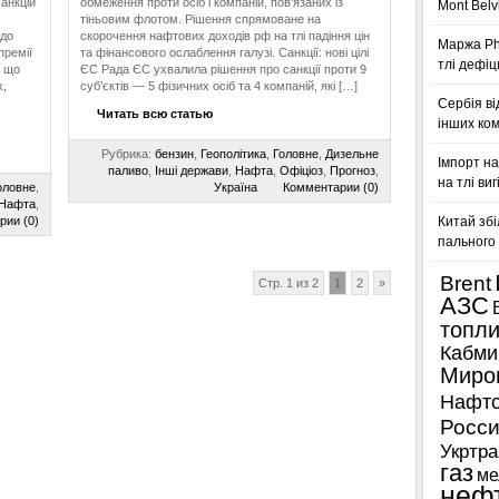
анкцій
обмеження проти осіб і компаній, пов’язаних із
Mont Belv
тіньовим флотом. Рішення спрямоване на
 до
скорочення нафтових доходів рф на тлі падіння цін
Маржа Phi
премії
та фінансового ослаблення галузі. Санкції: нові цілі
тлі дефіц
, що
ЄС Рада ЄС ухвалила рішення про санкції проти 9
,
суб’єктів — 5 фізичних осіб та 4 компаній, які […]
Сербія ві
Читать всю статью
інших ком
Рубрика:
бензин
,
Геополітика
,
Головне
,
Дизельне
Імпорт на
паливо
,
Інші держави
,
Нафта
,
Офіціоз
,
Прогноз
,
на тлі ви
оловне
,
Україна
Комментарии (0)
Нафта
,
рии (0)
Китай збі
пального 
Brent
Стр. 1 из 2
1
2
»
АЗС
топл
Кабми
Миро
Нафто
Росси
Укртра
газ
ме
неф