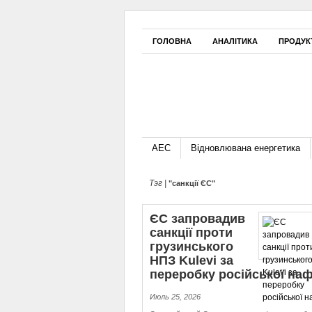
ГОЛОВНА
АНАЛІТИКА
ПРОДУК
АЕС
Відновлювана енергетика
Тэг |
"санкції ЄС"
ЄС запровадив
санкції проти
грузинського
НПЗ Kulevi за
переробку російської на
Июль 25, 2026