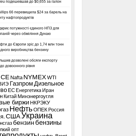
ieu подешевшав до $0,655 за галон
llips 66 перевищила $24 за барель на
иту нафтопродуктів
дкриє потужності єдиного НПЗ для
паній через обміління Дунаю
фти до Європи зріс до 1,74 млн тонн
гідного виробництва бензину
льшив дозволені обсяги експорту
до довоєнного рівня
ICE
NYMEX
Nafta
WTI
Газпром
Дизельное
ВИЭ
иво
ЕС
Енергетика
Иран
н
Китай
Минэнергоугля
вые биржи
НКРЭКУ
Нефть
газ
ОПЕК
Россия
Украина
США
я.
бензины
бензин
нсгаз
лкий опт
тепродукты