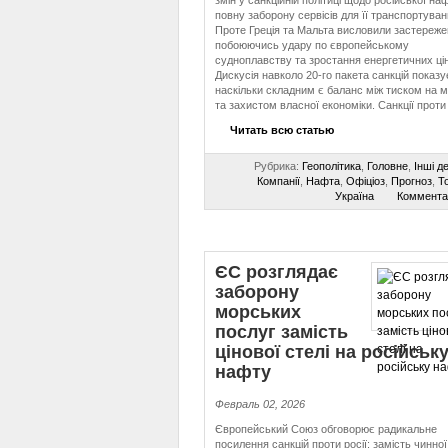
змін у санкційній політиці щодо російської н
повну заборону сервісів для її транспортуван
Проте Греція та Мальта висловили застереже
побоюючись удару по європейському
судноплавству та зростання енергетичних цін
Дискусія навколо 20-го пакета санкцій показу
наскільки складним є баланс між тиском на 
та захистом власної економіки. Санкції проти
Читать всю статью
Рубрика:
Геополітика
,
Головне
,
Інші д
Компанії
,
Нафта
,
Офіціоз
,
Прогноз
,
То
Україна
Коммента
ЄС розглядає
заборону
морських
послуг замість
цінової стелі на російськ
нафту
Февраль 02, 2026
Європейський Союз обговорює радикальне
посилення санкцій проти росії: замість чинної