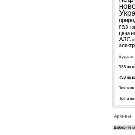
нов
Укр
приро
газ
то
цена н
АЗС
ц
электр
Будьте 
RSS на в
RSS на в
Почта на 
Почта на
Архивы