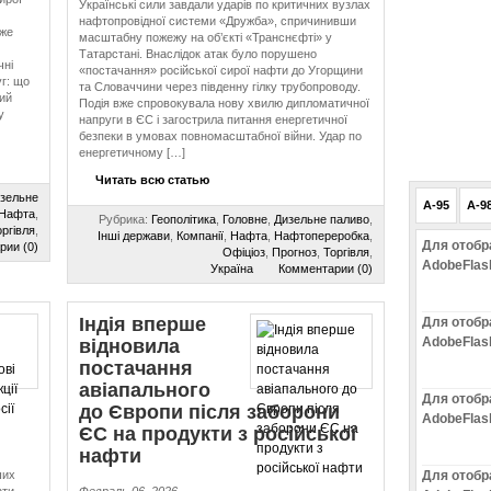
Українські сили завдали ударів по критичних вузлах
нафтопровідної системи «Дружба», спричинивши
оже
масштабну пожежу на об’єкті «Транснєфті» у
Татарстані. Внаслідок атак було порушено
чні
«постачання» російської сирої нафти до Угорщини
г: що
та Словаччини через південну гілку трубопроводу.
ий
Подія вже спровокувала нову хвилю дипломатичної
у
напруги в ЄС і загострила питання енергетичної
безпеки в умовах повномасштабної війни. Удар по
енергетичному […]
Читать всю статью
зельне
A-95
A-9
Нафта
,
Рубрика:
Геополітика
,
Головне
,
Дизельне паливо
,
ргівля
,
Інші держави
,
Компанії
,
Нафта
,
Нафтопереробка
,
Для отобр
рии (0)
Офіціоз
,
Прогноз
,
Торгівля
,
AdobeFlas
Україна
Комментарии (0)
Індія вперше
Для отобр
AdobeFlas
відновила
постачання
авіапального
Для отобр
до Європи після заборони
AdobeFlas
ЄС на продукти з російської
нафти
ших
Для отобр