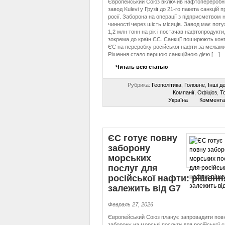
Європейський Союз включив нафтопереробн
завод Kulevi у Грузії до 21-го пакета санкцій п
росії. Заборона на операції з підприємством 
чинності через шість місяців. Завод має поту
1,2 млн тонн на рік і постачав нафтопродукти
зокрема до країн ЄС. Санкції поширюють кон
ЄС на переробку російської нафти за межами
Рішення стало першою санкційною дією […]
Читать всю статью
Рубрика:
Геополітика
,
Головне
,
Інші д
Компанії
,
Офіціоз
,
То
Україна
Коммента
ЄС готує повну
заборону
морських
послуг для
російської нафти: рішенн
залежить від G7
Февраль 27, 2026
Європейський Союз планує запровадити пов
заборону на морські послуги для російської с