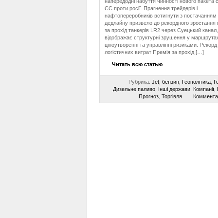
напередодні набуття чинності нового пакета с
ЄС проти росії. Прагнення трейдерів і
нафтопереробників встигнути з постачанням
дедлайну призвело до рекордного зростання 
за прохід танкерів LR2 через Суецький канал
відображає структурні зрушення у маршрутах
ціноутворенні та управлінні ризиками. Рекорд
логістичних витрат Премія за прохід […]
Читать всю статью
Рубрика:
Jet
,
бензин
,
Геополітика
,
Г
Дизельне паливо
,
Інші держави
,
Компанії
,
Прогноз
,
Торгівля
Коммента