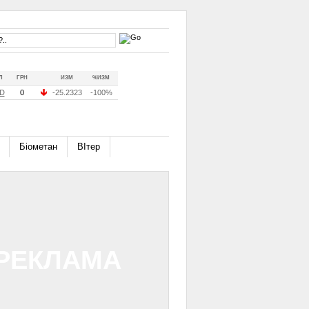
Л
ГРН
ИЗМ
%ИЗМ
D
0
-25.2323
-100%
Біометан
ВІтер
РЕКЛАМА