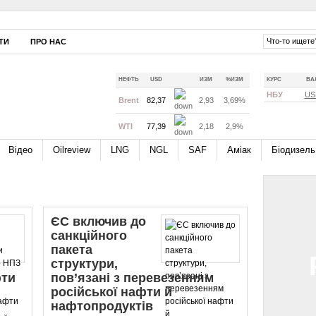
ТИ
ПРО НАС
НЕФТЬ
USD
ИЗМ
%ИЗМ
КУРС
ВА
НБУ
US
Brent
82,37
2,93
3,69%
WTI
77,39
2,18
2,9%
Відео
Oilreview
LNG
NGL
SAF
Аміак
Біодизель
ЄС включив до
санкційного
пакета
структури,
фти
пов’язані з перевезенням
російської нафти й
нафтопродуктів