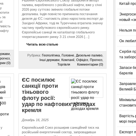
Рішення Європейського Союзу заборонити імпорт
на
Китай пр
палива, виробленого з російської нафти, вже у січні
у
2026 року суттєво змінило глобальні потоки
ротити
дизпалива. Індія повністю припинила постачання
Энергоси
ь за
дизеля до ЄС і натомість різко наростила експорт до
новый «э
ої
Західної Африки, тоді як Туреччина втратила значну
ливість
частину прибуткового європейського ринку.
Нельзя п
 нафту
Європейські санкції як каталізатор глобального
«перетасування» ринку З 21 січня 2026 […]
Он любил
Читать всю статью
Сербія п
ержави
,
Рубрика:
Геополітика
,
Головне
,
Дизельне паливо
,
та заборо
рогноз
,
Інші держави
,
Компанії
,
Офіціоз
,
Прогноз
,
рии (0)
Торгівля
Комментарии (0)
Запаси б
барелів
ЄС посилює
Заправле
санкції проти
Великій Б
тіньового
флоту росії:
Мінімальн
і
удар по нафтових доходах
становить
кремля
Вартість 
Декабрь 16, 2025
морі пере
 у
Європейський Союз розширив санкційний тиск на
Експорт п
російський енергетичний сектор, запровадивши