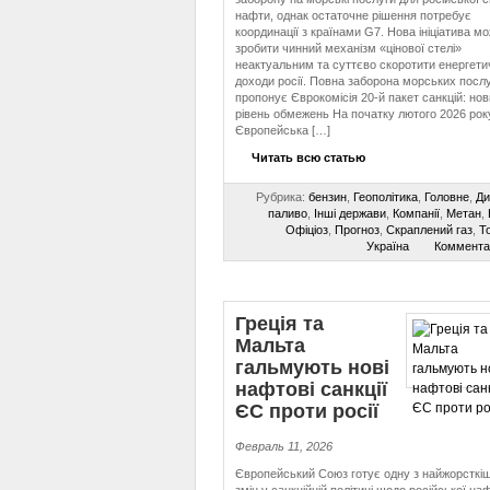
нафти, однак остаточне рішення потребує
координації з країнами G7. Нова ініціатива м
зробити чинний механізм «цінової стелі»
неактуальним та суттєво скоротити енергети
доходи росії. Повна заборона морських послу
пропонує Єврокомісія 20-й пакет санкцій: нов
рівень обмежень На початку лютого 2026 рок
Європейська […]
Читать всю статью
Рубрика:
бензин
,
Геополітика
,
Головне
,
Ди
паливо
,
Інші держави
,
Компанії
,
Метан
,
Офіціоз
,
Прогноз
,
Скраплений газ
,
То
Україна
Коммента
Греція та
Мальта
гальмують нові
нафтові санкції
ЄС проти росії
Февраль 11, 2026
Європейський Союз готує одну з найжорсткі