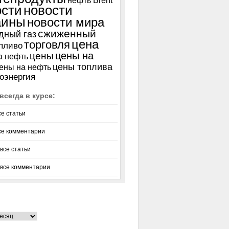
нефть Brent
ости
новости
аины
новости мира
сжиженный
дный газ
цена
торговля
пливо
цены на
цены
а нефть
цены топлива
ены на нефть
оэнергия
всегда в курсе:
се статьи
се комментарии
все статьи
 все комментарии