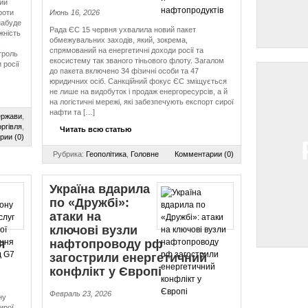
ий
роти
Июнь 16, 2026
набуде
Рада ЄС 15 червня ухвалила новий пакет
жність
обмежувальних заходів, який, зокрема,
,
спрямований на енергетичні доходи росії та
троль
екосистему так званого тіньового флоту. Загалом
 росії
до пакета включено 34 фізичні особи та 47
юридичних осіб. Санкційний фокус ЄС зміщується
не лише на видобуток і продаж енергоресурсів, а й
на логістичні мережі, які забезпечують експорт сирої
нафти та […]
ержави
,
ргівля
,
Читать всю статью
рии (0)
Рубрика:
Геополітика
,
Головне
Комментарии (0)
Україна вдарила
по «Дружбі»:
атаки на
ключові вузли
я
нафтопроводу рф
загострили енергетичний
конфлікт у Європі
Февраль 23, 2026
ну
ирої