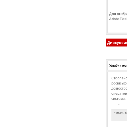
Для отобр
AdobeFlas
Дискусси
Улыбнитесь
Європейс
російськ
довгостро
операторо
системи.
…
Читать в