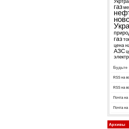
Укртра
газ
ме
неф
нов
Укр
приро
газ
то
цена н
АЗС
ц
электр
Будьте 
RSS на в
RSS на в
Почта на 
Почта на
Архивы