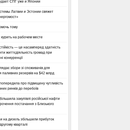
одает СПГ уже и Японии
стемы Латвии и Эстонии свяжет
нергомост»
омочь тому
 курить на рабочем месте
тійкість — це насамперед здатність
ти життєдіяльність громад при
і конкуренції
глядає збори зі споживачів для
я паливних резервів на $42 млрд
 попередила про підвищену чутливість
них ринків до перебоїв
більшила закупівлі російської нафти
орочення постачання з Близького
ни на дизель збільшили прибуток
другому кварталі