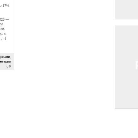
до 17%
2025 —
до
ки.
., а
 […]
ержави
,
нтарии
(0)