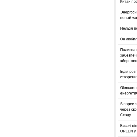
Китай пр
Энергоси
новый «э
Нельзя п
Он любил
Паливна с
забезпечи
збереженн
Індія роз
створенн
Glencore
енергетич
Sinopec з
через ск
Сходу
Високі ці
ORLEN у 