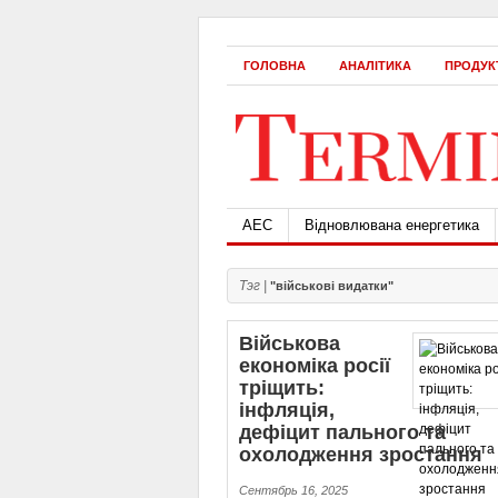
ГОЛОВНА
АНАЛІТИКА
ПРОДУК
АЕС
Відновлювана енергетика
Тэг |
"військові видатки"
Військова
економіка росії
тріщить:
інфляція,
дефіцит пального та
охолодження зростання
Сентябрь 16, 2025