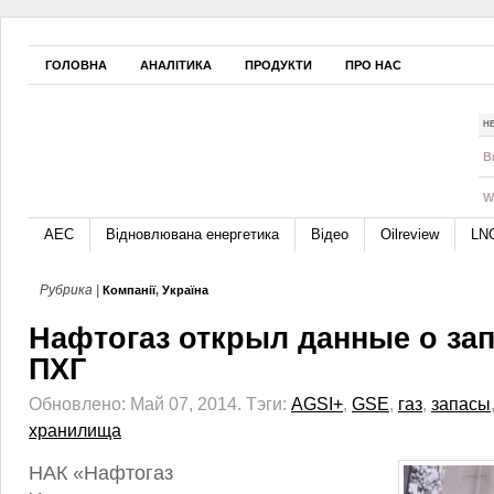
ГОЛОВНА
АНАЛІТИКА
ПРОДУКТИ
ПРО НАС
Н
B
W
АЕС
Відновлювана енергетика
Відео
Oilreview
LN
Рубрика |
Компанії
,
Україна
Нафтогаз открыл данные о зап
ПХГ
Обновлено: Май 07, 2014.
Тэги:
AGSI+
,
GSE
,
газ
,
запасы
хранилища
НАК «Нафтогаз