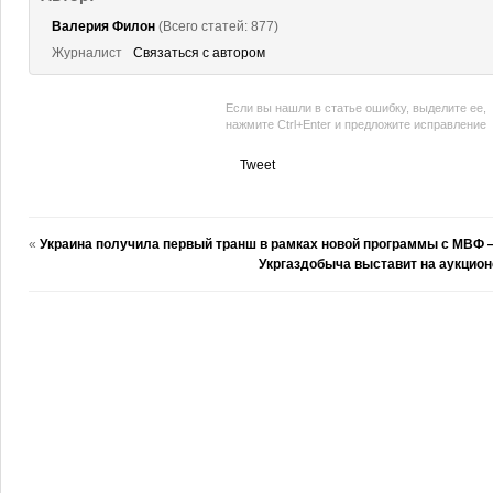
Валерия Филон
(Всего статей: 877)
Журналист
Связаться с автором
Если вы нашли в статье ошибку, выделите ее,
нажмите Ctrl+Enter и предложите исправление
Tweet
«
Украина получила первый транш в рамках новой программы с МВФ
Укргаздобыча выставит на аукционе