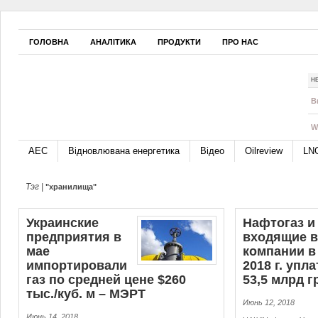
ГОЛОВНА
АНАЛІТИКА
ПРОДУКТИ
ПРО НАС
Н
B
W
АЕС
Відновлювана енергетика
Відео
Oilreview
LN
Тэг |
"хранилища"
Украинские
Нафтогаз и
предприятия в
входящие в
мае
компании в
импортировали
2018 г. упл
газ по средней цене $260
53,5 млрд г
тыс./куб. м – МЭРТ
Июнь 12, 2018
Июнь 14, 2018