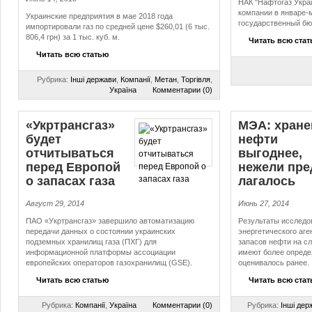
НАК "Нафтогаз Укра
компании в январе-м
Украинские предприятия в мае 2018 года
государственный бюд
импортировали газ по средней цене $260,01 (6 тыс.
806,4 грн) за 1 тыс. куб. м.
Читать всю ста
Читать всю статью
Рубрика:
Інші держави
,
Компанії
,
Метан
,
Торгівля
,
Україна
Комментарии (0)
«Укртрансгаз»
МЭА: хране
будет
нефти
отчитываться
выгоднее,
перед Европой
нежели пред
о запасах газа
ла­га­лось
Август 29, 2014
Июнь 27, 2014
ПАО «Укртрансгаз» завершило автоматизацию
Результаты исследо
передачи данных о состоянии украинских
энергетического аге
подземных хранилищ газа (ПХГ) для
запасов нефти на с
информационной платформы ассоциации
имеют более опреде
европейских операторов газохранилищ (GSE).
оценивалось ранее.
Читать всю статью
Читать всю ста
Рубрика:
Компанії
,
Україна
Комментарии (0)
Рубрика:
Інші дер