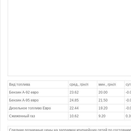
Вид топлива
сред., грн/л
мин., грн/л
сут
Бензин А-92 евро
23.62
20.00
-0.
Бензин А-95 евро
24.85
21.50
-0.
Дизельное топливо Евро
22.44
19.20
-0.
Сжиженный газ
10.62
9.20
0.3
Средние розничные цены на заправках крупнейших сетей по состоянию