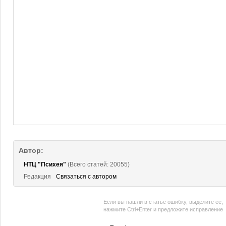
Автор:
НТЦ "Психея"
(Всего статей: 20055)
Редакция
Связаться с автором
Если вы нашли в статье ошибку, выделите ее,
нажмите Ctrl+Enter и предложите исправление