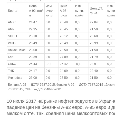
Цена
Изм.
Цена
Изм.
Изм.
Цена ДТ,
Бренд
А-92, грн/
сутки,
А-95,
сутки,
сутки
грн/л
л
коп/л
грн/л
коп/л
коп/л
AMIC
24,47
0,0
25,48
0,0
22,84
0,0
ANP
22,95
0,0
23,45
0,0
21,50
0,0
SHELL
25,10
0,0
26,12
0,0
23,60
0,0
WOG
25,49
0,0
26,49
0,0
23,99
0,0
Авиас Плюс
23,00
0,0
23,50
0,0
21,50
0,0
Кло
23,39
0,0
24,09
0,0
21,79
0,0
ОККО
25,43
-0,1
26,42
-0,1
23,91
0,0
ТНК
24,17
0,0
24,69
0,0
22,40
0,0
Укрнафта
23,00
0,0
23,50
0,0
21,50
0,0
Бензин А-95 — ДСТУ 7687:2015, бензин А-92 — ДСТУ 7687:2015 , Дизе
7688:2015, СПБТ — ДСТУ 4047-2001.
10 июля 2017 на рынке нефтепродуктов в Украин
падение цен на бензины А-92 евро, А-95 евро и 
мелком опте. Так, средняя цена мелкооптовых по