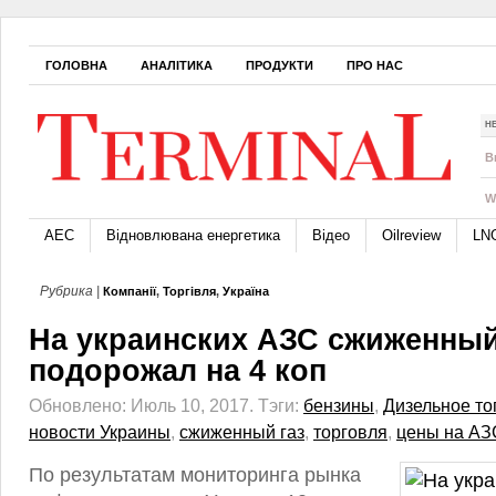
ГОЛОВНА
АНАЛІТИКА
ПРОДУКТИ
ПРО НАС
Н
B
W
АЕС
Відновлювана енергетика
Відео
Oilreview
LN
Рубрика |
Компанії
,
Торгівля
,
Україна
На украинских АЗС сжиженный
подорожал на 4 коп
Обновлено: Июль 10, 2017.
Тэги:
бензины
,
Дизельное то
новости Украины
,
сжиженный газ
,
торговля
,
цены на АЗ
По результатам мониторинга рынка