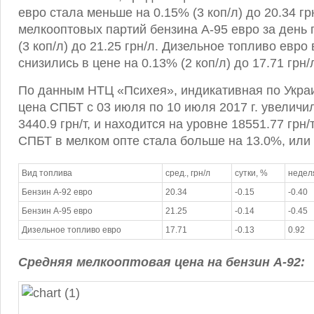
евро стала меньше на 0.15% (3 коп/л) до 20.34 гр
мелкооптовых партий бензина А-95 евро за день 
(3 коп/л) до 21.25 грн/л. Дизельное топливо евро
снизились в цене на 0.13% (2 коп/л) до 17.71 грн/
По данным НТЦ «Психея», индикативная по Укра
цена СПБТ c 03 июля по 10 июля 2017 г. увеличи
3440.9 грн/т, и находится на уровне 18551.77 грн/
СПБТ в мелком опте стала больше на 13.0%, или 2
Вид топлива
сред., грн/л
сутки, %
недел
Бензин А-92 евро
20.34
-0.15
-0.40
Бензин А-95 евро
21.25
-0.14
-0.45
Дизельное топливо евро
17.71
-0.13
0.92
Средняя
мелкооптовая
цена
на бензин А-92: