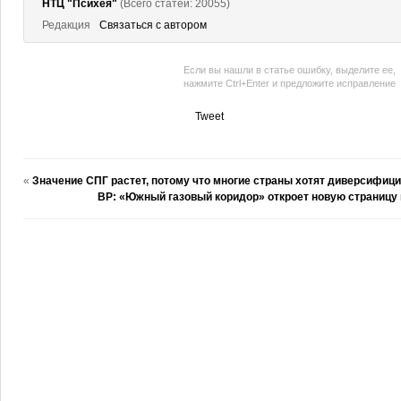
НТЦ "Психея"
(Всего статей: 20055)
Редакция
Связаться с автором
Если вы нашли в статье ошибку, выделите ее,
нажмите Ctrl+Enter и предложите исправление
Tweet
«
Значение СПГ растет, потому что многие страны хотят диверсифици
BP: «Южный газовый коридор» откроет новую страницу