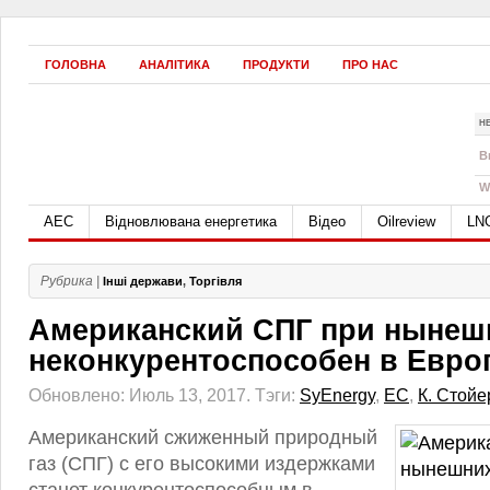
ГОЛОВНА
АНАЛІТИКА
ПРОДУКТИ
ПРО НАС
Н
B
W
АЕС
Відновлювана енергетика
Відео
Oilreview
LN
Рубрика |
Інші держави
,
Торгівля
Американский СПГ при нынеш
неконкурентоспособен в Европ
Обновлено: Июль 13, 2017.
Тэги:
SyEnergy
,
ЕС
,
К. Стойе
Американский сжиженный природный
газ (СПГ) с его высокими издержками