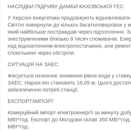
НАСЛІДКИ ПІДРИВУ ДАМБИ КАХОВСЬКОЇ ГЕС
У Херсоні енергетики продовжують відновлювати 
Світло повернули до кількох багатоповерхівок у м
який найбільше постраждав через підтоплення. 
знеструмленими близько 9 тисяч споживачів. Ене
над відновленням електропостачання, але ремонт
сповільнені через обстріли.
СИТУАЦІЯ НА ЗАЕС
Фіксується незначне зниження рівня води у ставк
ЗАЕС. Наразі він становить 16,05 м. Цього доста
забезпечення потреб станції.
ЕКСПОРТ/ІМПОРТ
Комерційний імпорт електроенергії за минулу доб
МВт*год. Експорт до Молдови склав 350 МВт*год
МВт*год.