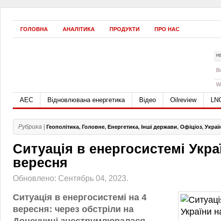
ГОЛОВНА
АНАЛІТИКА
ПРОДУКТИ
ПРО НАС
Н
B
W
АЕС
Відновлювана енергетика
Відео
Oilreview
LN
Рубрика |
Геополітика
,
Головне
,
Енергетика
,
Інші держави
,
Офіціоз
,
Украї
Ситуація в енергосистемі Укра
вересня
Обновлено: Сентябрь 04, 2023.
Ситуація в енергосистемі на 4
вересня: через обстріли на