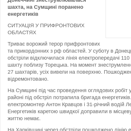
Донеччині знеструмлювалася
шахта, на Сумщині поранено
енергетиків
СИТУАЦІЯ У ПРИФРОНТОВИХ
ОБЛАСТЯХ
Триває ворожий терор прифронтових
та прикордонних з рф областей. У суботу в Донець
обстріли відключилася лінія електропередачі 110
шахту поблизу Торецька. На момент знеструмлен
27 шахтарів, усіх вивели на поверхню. Пошкоджен
відремонтовано.
На Сумщині під час проведення оглядових робіт 
районі під обстріл потрапила бригада енергетиків
електромонтер Антон Кравцов і 31-річний водій Л
Енергетиків каретою швидкої доправили в місцеву
життю немає.
На Харківщині через обстріли пошкоджено лінію 