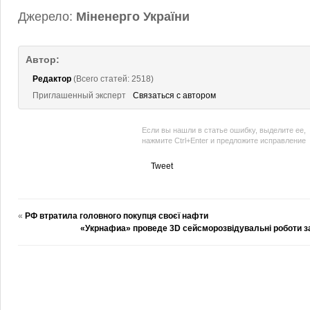
Джерело:
Міненерго України
Автор:
Редактор
(Всего статей: 2518)
Приглашенный эксперт
Связаться с автором
Если вы нашли в статье ошибку, выделите ее,
нажмите Ctrl+Enter и предложите исправление
Tweet
«
РФ втратила головного покупця своєї нафти
«Укрнафиа» проведе 3D сейсморозвідувальні роботи з