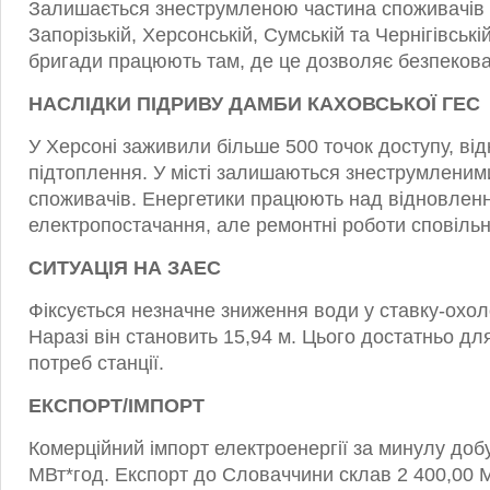
Залишається знеструмленою частина споживачів 
Запорізькій, Херсонській, Сумській та Чернігівські
бригади працюють там, де це дозволяє безпекова
НАСЛІДКИ ПІДРИВУ ДАМБИ КАХОВСЬКОЇ ГЕС
У Херсоні заживили більше 500 точок доступу, ві
підтоплення. У місті залишаються знеструмленими
споживачів. Енергетики працюють над відновлен
електропостачання, але ремонтні роботи сповільн
СИТУАЦІЯ НА ЗАЕС
Фіксується незначне зниження води у ставку-охо
Наразі він становить 15,94 м. Цього достатньо дл
потреб станції.
ЕКСПОРТ/ІМПОРТ
Комерційний імпорт електроенергії за минулу доб
МВт*год. Експорт до Словаччини склав 2 400,00 