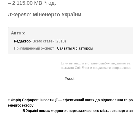
– 2 115,00 МВт*год.
Джерело:
Міненерго України
Автор:
Редактор
(Всего статей: 2518)
Приглашенный эксперт
Связаться с автором
Если вы нашли в статье ошибку, выделите ее,
нажмите Ctrl+Enter и предложите исправление
Tweet
«
Фарід Сафаров: інвестиції — ефективний шлях до відновлення та ро
енергосектору
В Україні немає жодного енергозахищеного міста: експерти вп