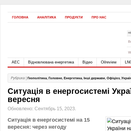
ГОЛОВНА
АНАЛІТИКА
ПРОДУКТИ
ПРО НАС
Н
B
W
АЕС
Відновлювана енергетика
Відео
Oilreview
LN
Рубрика |
Геополітика
,
Головне
,
Енергетика
,
Інші держави
,
Офіціоз
,
Украї
Ситуація в енергосистемі Укра
вересня
Обновлено: Сентябрь 15, 2023.
Ситуація в енергосистемі на 15
вересня: через негоду