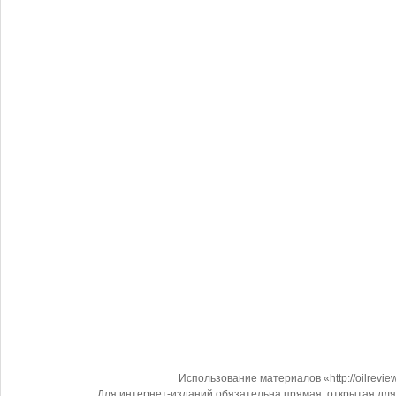
Использование материалов «http://oilrevi
Для интернет-изданий обязательна прямая, открытая для 