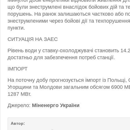
Минулої доби енергетики відновили живлення дл
що були знеструмлені внаслідок бойових дій та т
порушень. На ранок залишаються частково або п
знеструмленими через бойові дії та техпорушенн
пункти.
СИТУАЦІЯ НА ЗАЕС
Рівень води у ставку-охолоджувачі становить 14.
достатньо для забезпечення потреб станції.
ІМПОРТ
На поточну добу прогнозується імпорт із Польщі, 
Угорщини та Молдови загальним обсягом 6900 МВ
1287 МВт.
Джерело:
Міненерго України
Автор: