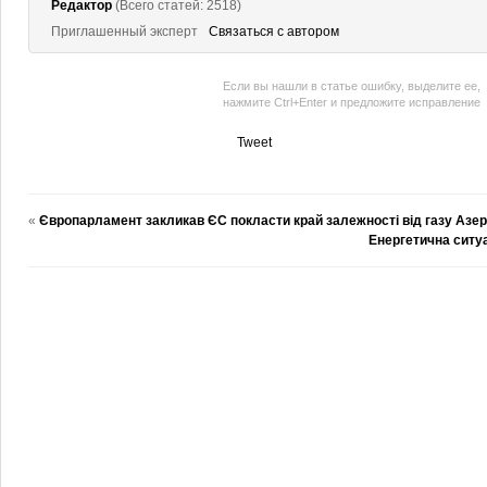
Редактор
(Всего статей: 2518)
Приглашенный эксперт
Связаться с автором
Если вы нашли в статье ошибку, выделите ее,
нажмите Ctrl+Enter и предложите исправление
Tweet
«
Європарламент закликав ЄС покласти край залежності від газу Аз
Енергетична ситуа