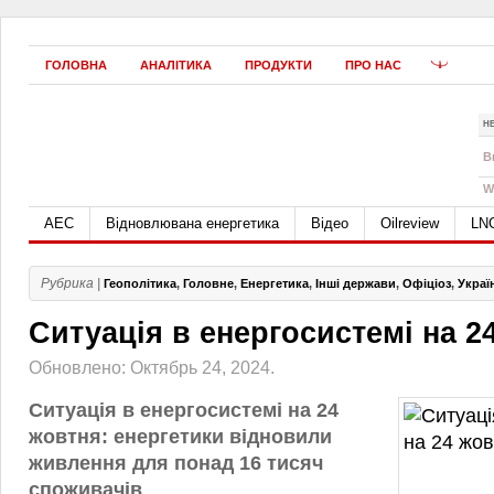
ГОЛОВНА
АНАЛІТИКА
ПРОДУКТИ
ПРО НАС
Н
B
W
АЕС
Відновлювана енергетика
Відео
Oilreview
LN
Рубрика |
Геополітика
,
Головне
,
Енергетика
,
Інші держави
,
Офіціоз
,
Украї
Ситуація в енергосистемі на 2
Обновлено: Октябрь 24, 2024.
Ситуація в енергосистемі на 24
жовтня: енергетики відновили
живлення для понад 16 тисяч
споживачів