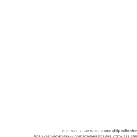
Использование материалов «http://oilrevi
Для интернет-изданий обязательна прямая, открытая для 