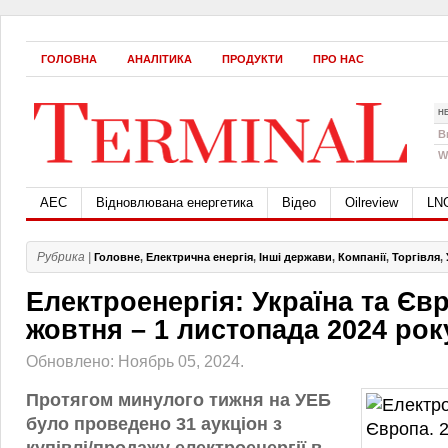
ГОЛОВНА
АНАЛІТИКА
ПРОДУКТИ
ПРО НАС
Н
B
W
АЕС
Відновлювана енергетика
Відео
Oilreview
LN
Рубрика |
Головне
,
Електрична енергія
,
Інші держави
,
Компанії
,
Торгівля
,
Електроенергія: Україна та Євр
жовтня – 1 листопада 2024 рок
Обновлено: Ноябрь 05, 2024.
Протягом минулого тижня на УЕБ
було проведено 31 аукціон з