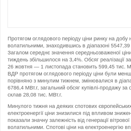
Протягом оглядового періоду ціни ринку на добу
волатильними, знаходившись в діапазоні 5547,39 
Загалом середнє значення середньозваженої ціни
тиждень збільшилося на 3,4%. Обсяг реалізації з
26 жовтня — 1 листопада становить 599,45 тис. МВ
ВДР протягом оглядового періоду ціни були мен
порівняно з минулим тижнем, змінювалися в діап
6786,4 МВт.г, загальний обсяг купівлі-продажу за
склав 28,08 тис. МВт.г.
Минулого тижня на деяких спотових європейськи
електроенергії ціни знизилися під впливом знижен
показали значну залежність від генерації вітрової 
волатильними. Спотові ціни на електроенергію вп