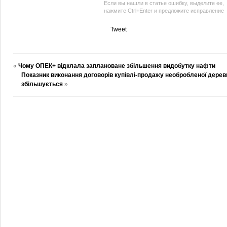
Если вы нашли в статье ошибку, выделите ее,
нажмите Ctrl+Enter и предложите исправление
Tweet
«
Чому ОПЕК+ відклала заплановане збільшення видобутку нафти
Показник виконання договорів купівлі-продажу необробленої дерев
збільшується
»