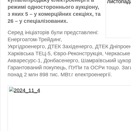
купівлі/продажу електроенергії в
режимі одностороннього аукціону,
з яких 5 – у комерційних секціях, та
26 – у спеціалізованих.
Серед ініціаторів були представлені:
Енергоатом-Трейдинг,
Укргідроенерго, ДТЕК Західенерго, ДТЕК Дніпрое
Харківська ТЕЦ-5, Євро-Реконструкція, Черкаське
Акваресурс-1, Донбасенерго, Шамраївський цукор
Гарантований покупець, ПУПи та ОСРи тощо. Заг
понад 2 млн 898 тис. МВт.г електроенергії.