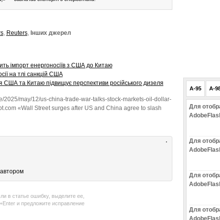
rs
,
Reuters
,
Інших джерел
вить імпорт енергоносіїв з США до Китаю
сії на тлі санкцій США
р’я США та Китаю підвищує перспективи російського дизеля
A-95
A-9
ve/2025/may/12/us-china-trade-war-talks-stock-markets-oil-dollar-
Для отобр
.com «Wall Street surges after US and China agree to slash
AdobeFlas
Для отобр
AdobeFlas
 автором
Для отобр
AdobeFlas
ли в статье ошибку, выделите ее,
l+Enter и предложите исправление
Для отобр
AdobeFlas