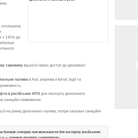
ини.
, оголошене
я
и з 145% до
лобальні
зельного
ву сировину
від росії через доступ до дешевшої
изельне паливо
в Азії, зокрема в Китаї, Індії та
проможність.
афти в російських НПЗ
для експорту дизельного
кі санкційні обмеження.
ії на ринку дизельного палива, попри загальні санкційні
та Китаєм створює нові можливості для експорту російського
ки,» — зазначає експерт з енергетики.