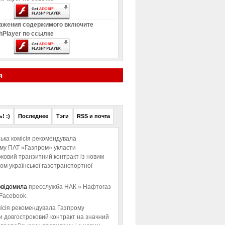
ажения содержимого включите
hPlayer по ссылке
я
! :)
Последнее
Тэги
RSS и почта
ька комісія рекомендувала
ому ПАТ «Газпром» укласти
ковий транзитний контракт із новим
м української газотранспортної
овідомила
пресслужба НАК » Нафтогаз
Facebook.
ісія рекомендувала Газпрому
и довгостроковий контракт на значний