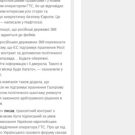
європейськими правилами і з новим
им оператором ГТС, бо це відповідає
им інтересам усіх сторін та
ує енергетичну безпеку Європи. Це
 — написали у Нафтогазі.
ошує, що російські державні ЗМІ
 вдаються до фейків.
російських державних ЗМІ переконати
тому, що ЄС підтримує прагнення Росії
 контракт за допомогою політичного
неправда… Будьте обережні,
те інформацію і її джерела. Такого в
 місяці буде багато», — зазначили у
і.
а компанія також додала, що
ія не підтримує прагнення Газпрому
огою політичного шантажу уникнути
я законного арбітражного рішення в
і.
л»
писав
, транзитний контракт з
м може бути підписаний за умов
виконання Україною європейських
відділення оператора ГТС. Про це під
го Українського газового форуму сказав