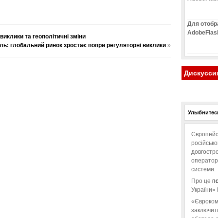
Для отобр
AdobeFlas
виклики та геополітичні зміни
ль: глобальний ринок зростає попри регуляторні виклики
»
Дискусси
Улыбнитесь
Європейс
російськ
довгостро
операторо
системи.
Про це
п
України» 
«Євроком
заключит