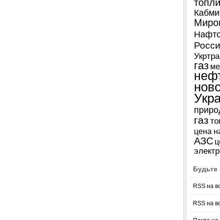
топл
Кабми
Миро
Нафто
Росси
Укртра
газ
ме
неф
нов
Укр
приро
газ
то
цена н
АЗС
ц
электр
Будьте 
RSS на в
RSS на в