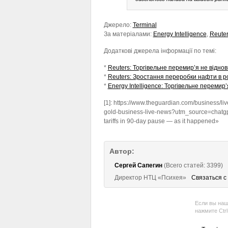
Джерело:
Terminal
За матеріалами:
Energy Intelligence
,
Reute
Додаткові джерела інформації по темі:
*
Reuters: Торгівельне перемир’я не відно
*
Reuters: Зростання переробки нафти в ро
*
Energy Intelligence: Торгівельне переми
[1]: https://www.theguardian.com/business/li
gold-business-live-news?utm_source=chatgpt
tariffs in 90-day pause — as it happened»
Автор:
Сергей Сапегин
(Всего статей: 3399)
Директор НТЦ «Психея»
Связаться с
Если вы наш
нажмите Ctr