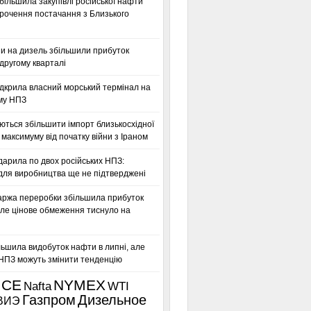
більшила закупівлі російської нафти
орочення постачання з Близького
ни на дизель збільшили прибуток
другому кварталі
дкрила власний морський термінал на
му НПЗ
ться збільшити імпорт близькосхідної
максимуму від початку війни з Іраном
дарила по двох російських НПЗ:
для виробництва ще не підтверджені
аржа переробки збільшила прибуток
ле цінове обмеження тиснуло на
льшила видобуток нафти в липні, але
 НПЗ можуть змінити тенденцію
ICE
NYMEX
Nafta
WTI
Газпром
Дизельное
ВИЭ