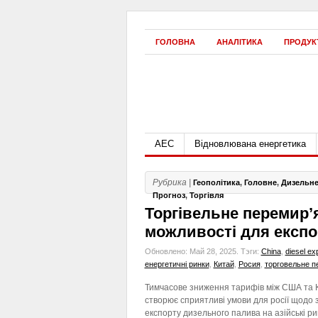
ГОЛОВНА
АНАЛІТИКА
ПРОДУК
АЕС
Відновлювана енергетика
Рубрика |
Геополітика
,
Головне
,
Дизельне
Прогноз
,
Торгівля
Торгівельне перемир’
можливості для експо
Обновлено: Май 28, 2025.
Тэги:
China
,
diesel ex
енергетичні ринки
,
Китай
,
Росия
,
торговельне п
Тимчасове зниження тарифів між США та 
створює сприятливі умови для росії щодо
експорту дизельного палива на азійські ри