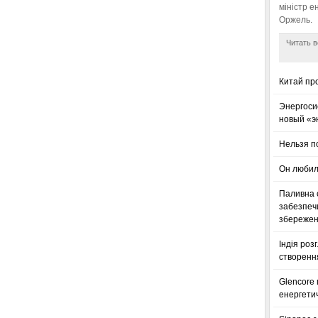
міністр е
Оржель.
Читать в
Китай пр
Энергоси
новый «э
Нельзя п
Он любил
Паливна с
забезпечи
збереженн
Індія роз
створенн
Glencore
енергетич