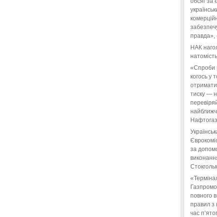
обсяг за 
українськ
комерційн
забезпеч
правда»,
НАК нагол
натомість
«Спроби 
когось у 
отримати
тиску — 
перевіряй
найближчі
Нафтогаз
Українськ
Єврокоміс
за допом
виконанн
Стокгольм
«Терміна
Газпромо
повного 
правил з 
час п’ято