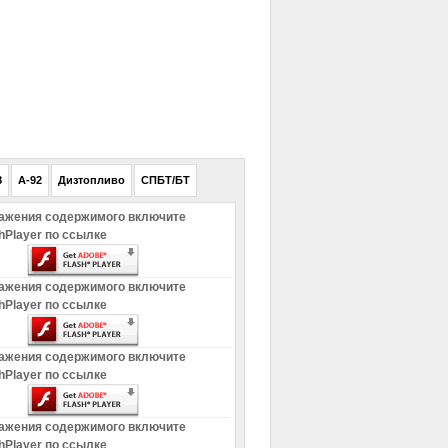
РЕКЛАМА
8
A-92
Дизтопливо
СПБТ/БТ
ажения содержимого включите
hPlayer по ссылке
ажения содержимого включите
hPlayer по ссылке
ажения содержимого включите
hPlayer по ссылке
ажения содержимого включите
hPlayer по ссылке