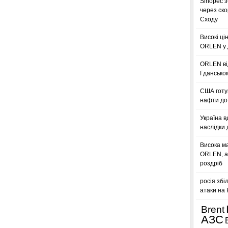
Sinopec з
через ск
Сходу
Високі ці
ORLEN у 
ORLEN ві
Гдансько
США готую
нафти до 
Україна в
наслідки 
Висока м
ORLEN, а
роздріб
росія збі
атаки на
Brent
АЗС