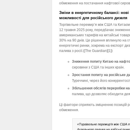
обмеження на постачання нафтової сиров
Зміни в енергетичному балансі: нові
можливості для російського дизеля
Торгівельне перемир’я між США та Китаєм
12 травня 2025 року, передбачає зниженн
американських тарифів на китайські товар
30% на 90 днів. Це рішення вплинуло на г
енергетичні ринки, зокрема на експорт ди
палива з росії.([The Guardian][1])
Зниження попиту Китаю на нафто
сировини з США та інших країн.
Зростання попиту на російське д
Туреччині, через його конкурентос
Збільшення обсягів переробки н
палива, що дозволяє обходити дея
Ці фактори сприяють зміцненню позицій рос
обмеження.
«Торгівельне перемир’я між США 
дизельного палива на азійські рин