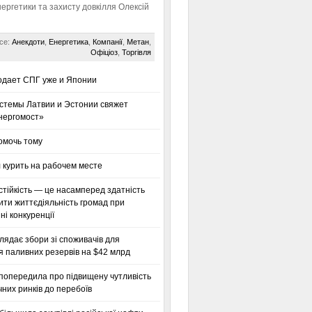
нергетики та захисту довкілля Олексій
се:
Анекдоти
,
Енергетика
,
Компанії
,
Метан
,
Офіціоз
,
Торгівля
одает СПГ уже и Японии
стемы Латвии и Эстонии свяжет
нергомост»
омочь тому
 курить на рабочем месте
тійкість — це насамперед здатність
ти життєдіяльність громад при
і конкуренції
глядає збори зі споживачів для
я паливних резервів на $42 млрд
 попередила про підвищену чутливість
них ринків до перебоїв