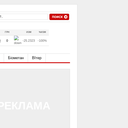
ГРН
ИЗМ
%ИЗМ
D
0
-25.2323
-100%
Біометан
ВІтер
РЕКЛАМА