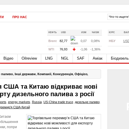
ТИ
ПРО НАС
НЕФТЬ
USD
ИЗМ
%ИЗМ
КУРС
ВАЛ
Brent
82,77
0,07
0,08%
НБУ
US
WTI
76,93
-1,06
-1,36%
Відео
Oilreview
LNG
NGL
SAF
Аміак
Біодизель
 паливо
,
Інші держави
,
Компанії
,
Конкуренція
,
Офіціоз
,
я США та Китаю відкриває нові
рту дизельного палива з росії
ports
,
energy markets
,
Russia
,
US-China trade truce
,
дизельне паливо
,
еремир’я США-Китай
Китаєм
 збільшення
нки, попри