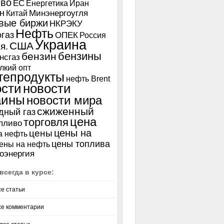
иво
ЕС
Енергетика
Иран
н
Китай
Минэнергоугля
вые биржи
НКРЭКУ
Нефть
газ
ОПЕК
Россия
Украина
США
я.
бензины
бензин
нсгаз
лкий опт
тепродукты
нефть Brent
ости
новости
аины
новости мира
сжиженный
дный газ
цена
торговля
пливо
цены на
цены
а нефть
цены топлива
ены на нефть
оэнергия
всегда в курсе:
се статьи
се комментарии