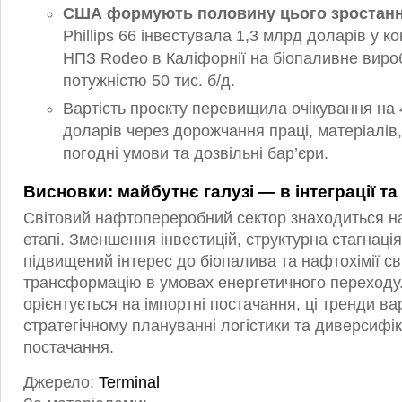
США формують половину цього зростан
Phillips 66 інвестувала 1,3 млрд доларів у к
НПЗ Rodeo в Каліфорнії на біопаливне виро
потужністю 50 тис. б/д.
Вартість проєкту перевищила очікування на
доларів через дорожчання праці, матеріалів,
погодні умови та дозвільні бар’єри.
Висновки: майбутнє галузі — в інтеграції т
Світовий нафтопереробний сектор знаходиться 
етапі. Зменшення інвестицій, структурна стагнаці
підвищений інтерес до біопалива та нафтохімії св
трансформацію в умовах енергетичного переходу.
орієнтується на імпортні постачання, ці тренди в
стратегічному плануванні логістики та диверсифі
постачання.
Джерело:
Terminal