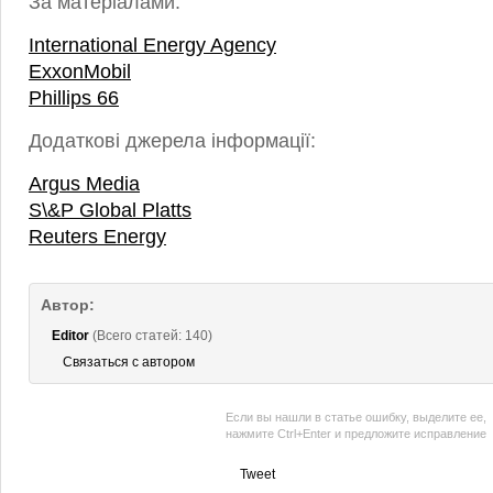
За матеріалами:
International Energy Agency
ExxonMobil
Phillips 66
Додаткові джерела інформації:
Argus Media
S\&P Global Platts
Reuters Energy
Автор:
Editor
(Всего статей: 140)
Связаться с автором
Если вы нашли в статье ошибку, выделите ее,
нажмите Ctrl+Enter и предложите исправление
Tweet