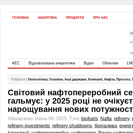
ГОЛОВНА
АНАЛІТИКА
ПРОДУКТИ
ПРО НАС
Н
B
W
АЕС
Відновлювана енергетика
Відео
Oilreview
LN
Рубрика |
Геополітика
,
Головне
,
Інші держави
,
Компанії
,
Нафта
,
Прогноз
,
Світовий нафтопереробний се
гальмує: у 2025 році не очікує
нарощування нових потужнос
Обновлено: Июнь 09, 2025.
Тэги:
biofuels
,
Nafta
,
refinery
,
refinery investments
,
refinery shutdowns
,
біопалива
,
енерг
Інвестиції
,
нафтопереробка
,
нафтохімія
,
Ринок нафтопро