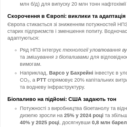
млн б/д) для випуску 20 млн тонн нафтохімії
Скорочення в Європі: виклики та адаптація
Європа стикається зі зниженням потужностей НПЗ
старих підприємств і зменшення попиту. Водночас
адаптуються:
Ряд НПЗ інтегрує
технології уловлювання в
та
змішування з біопаливами
для відповідно
вимогам.
Наприклад,
Bapco у Бахрейні
інвестує в у
CO₂, а
PTT
спрямовує 20% капітальних витра
та водневу інфраструктуру.
Біопаливо на підйомі: США задають тон
Потужності з виробництва біоетанолу та ві
дизелю зросли на
25% у 2024 році
та збіль
40% у 2025 році
, досягнувши
0,8 млн барел