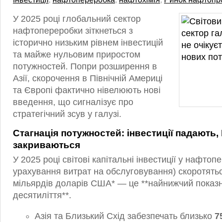
У 2025 році глобальний сектор
нафтопереробки зіткнеться з
історично низьким рівнем інвестицій
та майже нульовим приростом
потужностей. Попри розширення в
Азії, скорочення в Північній Америці
та Європі фактично нівелюють нові
введення, що сигналізує про
стратегічний зсув у галузі.
Стагнація потужностей: інвестиції падають,
закриваються
У 2025 році світові капітальні інвестиції у нафтоп
урахування витрат на обслуговування) скоротять
мільярдів доларів США* — це **найнижчий показн
десятиліття**.
Азія та Близький Схід забезпечать близько
7