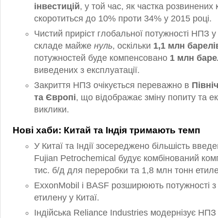
інвестицій
, у той час, як частка розвинених 
скоротиться до 10% проти 34% у 2015 році.
Чистий приріст глобальної потужності НПЗ у
складе майже
нуль
, оскільки
1,1 млн барелі
потужностей буде компенсовано
1 млн баре
виведених з експлуатації.
Закриття НПЗ очікується переважно в
Півні
та Європі
, що відображає зміну попиту та ек
виклики.
Нові хаби: Китай та Індія тримають темп
У Китаї та Індії зосереджено більшість введе
Fujian Petrochemical будує комбінований ком
тис. б/д для переробки та 1,8 млн тонн етиле
ExxonMobil і BASF розширюють потужності з
етилену у Китаї.
Індійська Reliance Industries модернізує НПЗ