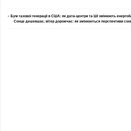
«
Бум газової генерації в США: як дата-центри та ШІ змінюють енерго
Сонце дешевшає, вітер дорожчає: як змінюються перспективи соняч