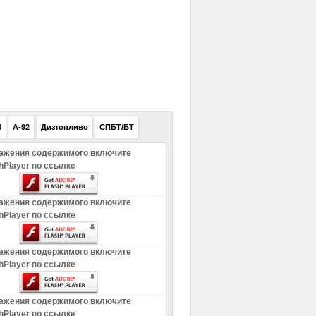
РЕКЛАМА
8
A-92
Дизтопливо
СПБТ/БТ
ажения содержимого включите
hPlayer по ссылке
ажения содержимого включите
hPlayer по ссылке
ажения содержимого включите
hPlayer по ссылке
ажения содержимого включите
hPlayer по ссылке