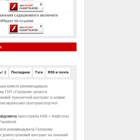
ажения содержимого включите
hPlayer по ссылке
я
! :)
Последнее
Тэги
RSS и почта
ька комісія рекомендувала
ому ПАТ «Газпром» укласти
ковий транзитний контракт із новим
м української газотранспортної
овідомила
пресслужба НАК » Нафтогаз
Facebook.
ісія рекомендувала Газпрому
и довгостроковий контракт на значний