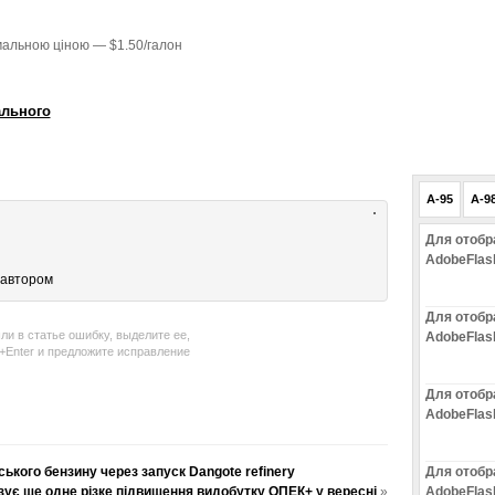
мальною ціною — $1.50/галон
ального
A-95
A-9
Для отобр
AdobeFlas
 автором
Для отобр
ли в статье ошибку, выделите ее,
AdobeFlas
l+Enter и предложите исправление
Для отобр
AdobeFlas
ського бензину через запуск Dangote refinery
Для отобр
ує ще одне різке підвищення видобутку ОПЕК+ у вересні
»
AdobeFlas