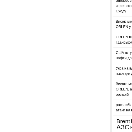
Sinopec з
через ск
Сходу
Високі ці
ORLEN у 
ORLEN ві
Гдансько
США готую
нафти до 
Україна в
наслідки 
Висока м
ORLEN, а
роздріб
росія збі
атаки на
Brent
АЗС