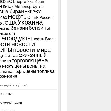
иво
ЕС
Енергетика
Иран
н
Китай
Минэнергоугля
вые биржи
НКРЭКУ
Нефть
газ
ОПЕК
Россия
Украина
США
я.
бензины
бензин
нсгаз
лкий опт
тепродукты
нефть Brent
ости
новости
аины
новости мира
сжиженный
дный газ
цена
торговля
пливо
цены на
цены
а нефть
цены топлива
ены на нефть
оэнергия
всегда в курсе:
се статьи
се комментарии