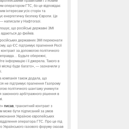
європейськими правилами і з новим
им оператором ГТС, бо це відповідає
им інтересам усіх сторін та
ує енергетичну безпеку Європи. Це
 — написали у Нафтогазі.
ошує, що російські державні ЗМІ
 вдаються до фейків.
російських державних ЗМІ переконати
тому, що ЄС підтримує прагнення Росії
 контракт за допомогою політичного
неправда… Будьте обережні,
те інформацію і її джерела. Такого в
 місяці буде багато», — зазначили у
і.
а компанія також додала, що
ія не підтримує прагнення Газпрому
огою політичного шантажу уникнути
я законного арбітражного рішення в
і.
л»
писав
, транзитний контракт з
м може бути підписаний за умов
виконання Україною європейських
відділення оператора ГТС. Про це під
го Українського газового форуму сказав