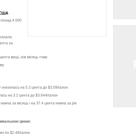
 США
 понад 4 000
 склала
ента за
 цента вищі, ніж місяць тому
ому
знизилась на 5.3 цента до $3.09/галон
ась на 3.2 цента до $3.644/галон
ижча за місяць і на 37.4 цента нижча за рік
симальною ціною:
н по $2.49/галон