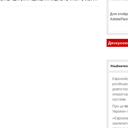
Для отобр
AdobeFlas
Дискусси
Улыбнитесь
Європейс
російськ
довгостро
операторо
системи.
Про це
п
України» 
«Євроком
заключит