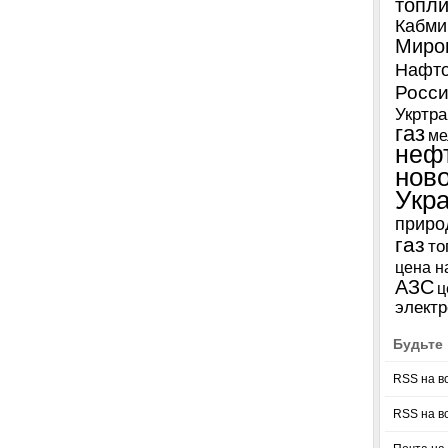
топл
Кабми
Миро
Нафто
Росси
Укртра
газ
ме
неф
нов
Укр
приро
газ
то
цена н
АЗС
ц
электр
Будьте 
RSS на в
RSS на в