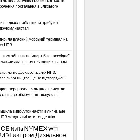
більшила закупівлі російської нафти
орочення постачання з Близького
ни на дизель збільшили прибуток
другому кварталі
дкрила власний морський термінал на
му НПЗ
ться збільшити імпорт близькосхідної
максимуму від початку війни з Іраном
дарила по двох російських НПЗ:
для виробництва ще не підтверджені
аржа переробки збільшила прибуток
ле цінове обмеження тиснуло на
льшила видобуток нафти в липні, але
 НПЗ можуть змінити тенденцію
ICE
NYMEX
Nafta
WTI
Газпром
Дизельное
ВИЭ