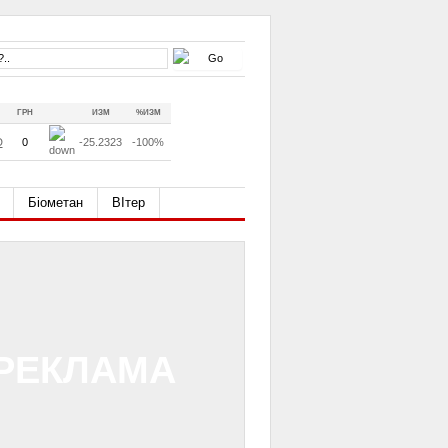
ГРН
ИЗМ
%ИЗМ
D
0
-25.2323
-100%
Біометан
ВІтер
РЕКЛАМА