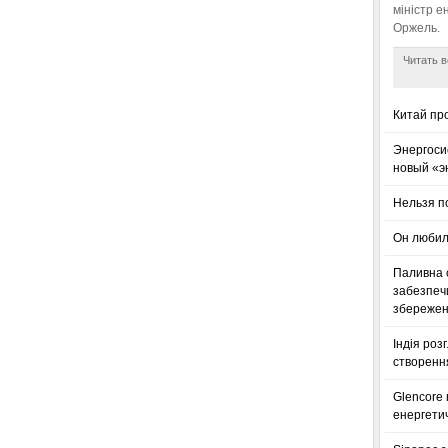
міністр е
Оржель.
Читать в
Китай пр
Энергоси
новый «э
Нельзя п
Он любил
Паливна с
забезпечи
збереженн
Індія роз
створенн
Glencore
енергетич