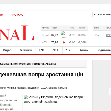
ТИ
ПРО НАС
НЕФТЬ
USD
ИЗМ
%ИЗМ
КУРС
ВАЛ
Brent
82,77
0,07
0,08%
НБУ
US
WTI
76,93
-1,06
-1,36%
Відео
Oilreview
LNG
NGL
SAF
Аміак
Біодизель
Компанії
,
Конкуренція
,
Торгівля
,
Україна
одешевшав попри зростання цін
oline
,
Virginia
,
бензин
,
Вірджинія
,
США
,
ціни на пальне
анній
 попри те що
5 центів.
ня цін на