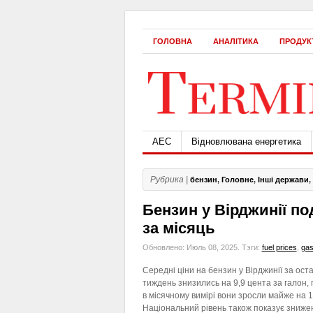
ГОЛОВНА
АНАЛІТИКА
ПРОДУК
АЕС
Відновлювана енергетика
Рубрика |
бензин
,
Головне
,
Інші держави
,
Бензин у Вірджинії п
за місяць
Обновлено: Июль 08, 2025.
Тэги:
fuel prices
,
gas
Середні ціни на бензин у Вірджинії за ост
тиждень знизились на 9,9 цента за галон,
в місячному вимірі вони зросли майже на 1
Національний рівень також показує знижен