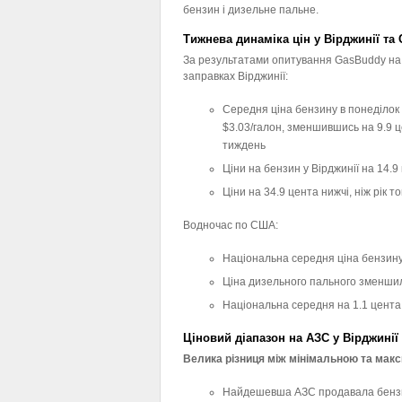
бензин і дизельне пальне.
Тижнева динаміка цін у Вірджинії та
За результатами опитування GasBuddy на
заправках Вірджинії:
Середня ціна бензину в понеділок
$3.03/галон, зменшившись на 9.9 ц
тиждень
Ціни на бензин у Вірджинії на 14.9
Ціни на 34.9 цента нижчі, ніж рік т
Водночас по США:
Національна середня ціна бензину 
Ціна дизельного пального зменшил
Національна середня на 1.1 цента н
Ціновий діапазон на АЗС у Вірджинії
Велика різниця між мінімальною та мак
Найдешевша АЗС продавала бензи