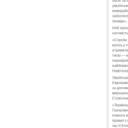
обсяг за 
українськ
комерційн
забезпеч
правда»,
НАК нагол
натомість
«Спроби 
когось у 
отримати
тиску — 
перевіряй
найближчі
Нафтогаз
Українськ
Єврокоміс
за допом
виконанн
Стокгольм
«Терміна
Газпромо
повного 
правил з 
час п’ято