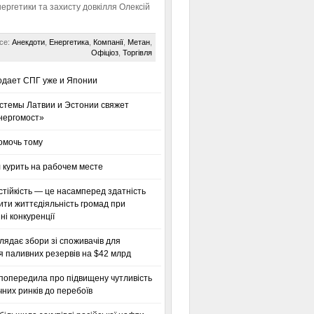
нергетики та захисту довкілля Олексій
се:
Анекдоти
,
Енергетика
,
Компанії
,
Метан
,
Офіціоз
,
Торгівля
одает СПГ уже и Японии
стемы Латвии и Эстонии свяжет
нергомост»
омочь тому
 курить на рабочем месте
тійкість — це насамперед здатність
ти життєдіяльність громад при
і конкуренції
глядає збори зі споживачів для
я паливних резервів на $42 млрд
 попередила про підвищену чутливість
них ринків до перебоїв