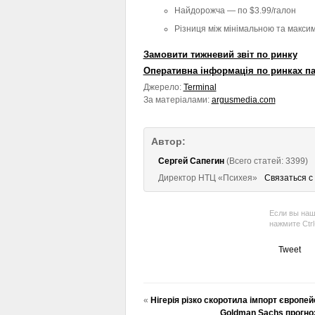
Найдорожча — по $3.99/галон
Різниця між мінімальною та макси
Замовити тижневий звіт по ринку
Оперативна інформація по ринках п
Джерело:
Terminal
За матеріалами:
argusmedia.com
Автор:
Сергей Сапегин
(Всего статей: 3399)
Директор НТЦ «Психея»
Связаться с
Если вы наш
нажмите Ctr
Tweet
«
Нігерія різко скоротила імпорт європей
Goldman Sachs прогноз