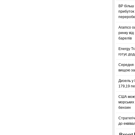
BP більш 
прибуток 
переробк
Aramco оц
ринку від
барелів
Energy Tr
готує дод
Середня 
вищою за
Дизель у 
179,19 пе
США можу
морських
бензин
Стратегіч
до еквіва
Brent