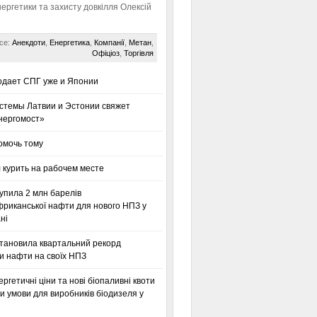
нергетики та захисту довкілля Олексій
се:
Анекдоти
,
Енергетика
,
Компанії
,
Метан
,
Офіціоз
,
Торгівля
одает СПГ уже и Японии
стемы Латвии и Эстонии свяжет
нергомост»
омочь тому
 курить на рабочем месте
упила 2 млн барелів
фриканської нафти для нового НПЗ у
ні
становила квартальний рекорд
и нафти на своїх НПЗ
ергетичні ціни та нові біопаливні квоти
 умови для виробників біодизеля у