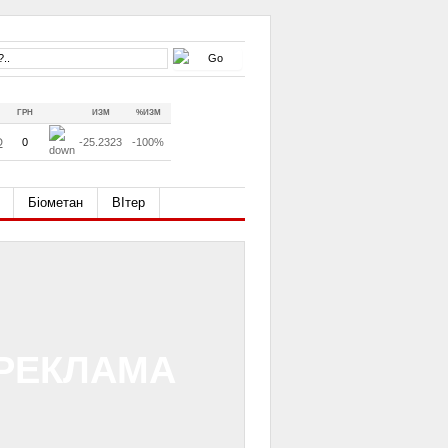
ГРН
ИЗМ
%ИЗМ
D
0
-25.2323
-100%
Біометан
ВІтер
РЕКЛАМА