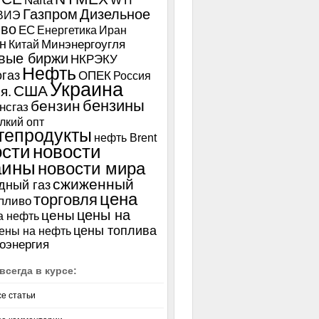
Nafta
WTI
Газпром
Дизельное
ВИЭ
иво
ЕС
Енергетика
Иран
н
Китай
Минэнергоугля
вые биржи
НКРЭКУ
Нефть
газ
ОПЕК
Россия
Украина
США
я.
бензины
бензин
нсгаз
лкий опт
тепродукты
нефть Brent
ости
новости
аины
новости мира
сжиженный
дный газ
цена
торговля
пливо
цены на
цены
а нефть
цены топлива
ены на нефть
оэнергия
всегда в курсе:
се статьи