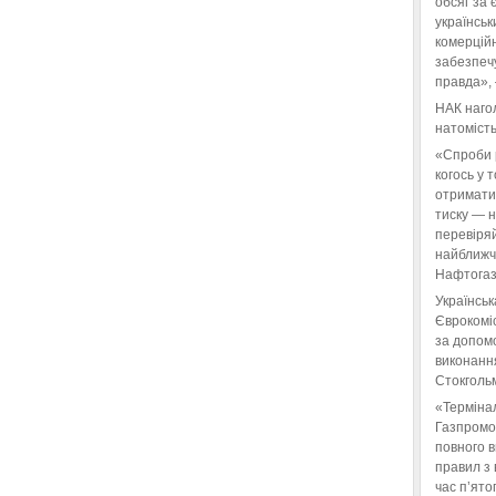
обсяг за 
українськ
комерційн
забезпеч
правда»,
НАК нагол
натомість
«Спроби 
когось у 
отримати
тиску — 
перевіряй
найближчі
Нафтогаз
Українськ
Єврокоміс
за допом
виконанн
Стокгольм
«Терміна
Газпромо
повного 
правил з 
час п’ято