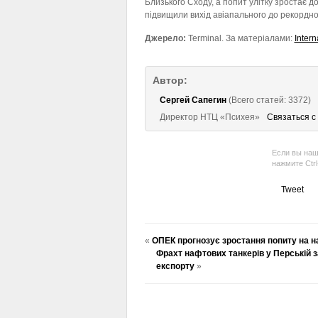
Близького Сходу, а попит улітку зростає д
підвищили вихід авіапального до рекордног
Джерело:
Terminal. За матеріалами:
Inter
Автор:
Сергей Сапегин
(Всего статей: 3372)
Директор НТЦ «Психея»
Связаться с
Если вы наш
нажмите Ctr
Tweet
«
ОПЕК прогнозує зростання попиту на н
Фрахт нафтових танкерів у Перській з
експорту
»