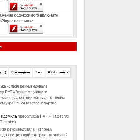
ажения содержимого включите
hPlayer по ссылке
я
! :)
Последнее
Тэги
RSS и почта
ька комісія рекомендувала
ому ПАТ «Газпром» укласти
ковий транзитний контракт із новим
м української газотранспортної
овідомила
пресслужба НАК » Нафтогаз
Facebook.
ісія рекомендувала Газпрому
и довгостроковий контракт на значний