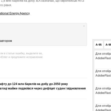
о 1,8 млн барелів на добу. IEA зазначає, що європейські НПЗ
о рівня.
national Energy Agency
.
 автором
A-95
A-9
ли в статье ошибку, выделите ее,
Для отобр
l+Enter и предложите исправление
AdobeFlas
Для отобр
AdobeFlas
афту до 124 млн барелів на добу до 2050 року
атоці майже подвоївся через дефіцит суден і відновлення
Для отобр
AdobeFlas
Для отобр
AdobeFlas