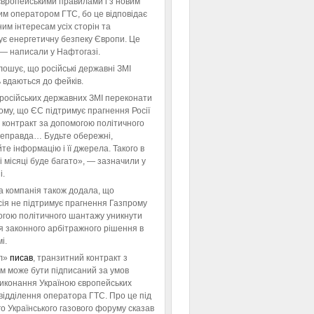
європейськими правилами і з новим
им оператором ГТС, бо це відповідає
им інтересам усіх сторін та
ує енергетичну безпеку Європи. Це
 — написали у Нафтогазі.
ошує, що російські державні ЗМІ
 вдаються до фейків.
російських державних ЗМІ переконати
тому, що ЄС підтримує прагнення Росії
 контракт за допомогою політичного
неправда… Будьте обережні,
те інформацію і її джерела. Такого в
 місяці буде багато», — зазначили у
і.
а компанія також додала, що
ія не підтримує прагнення Газпрому
огою політичного шантажу уникнути
я законного арбітражного рішення в
і.
л»
писав
, транзитний контракт з
м може бути підписаний за умов
виконання Україною європейських
відділення оператора ГТС. Про це під
го Українського газового форуму сказав