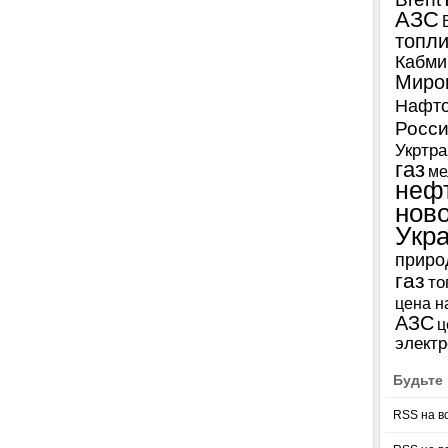
АЗС
топл
Кабми
Миро
Нафто
Росси
Укртра
газ
ме
неф
нов
Укр
приро
газ
то
цена н
АЗС
ц
электр
Будьте 
RSS на в