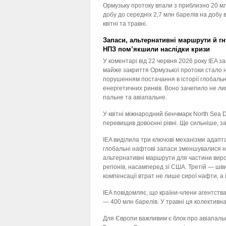
Ормузьку протоку впали з приблизно 20 мл
добу до середніх 2,7 млн барелів на добу в
квітні та травні.
Запаси, альтернативні маршрути й гн
НПЗ пом’якшили наслідки кризи
У коментарі від 22 червня 2026 року IEA з
майже закриття Ормузької протоки стало
порушенням постачання в історії глобаль
енергетичних ринків. Воно зачепило не ли
пальне та авіапальне.
У квітні міжнародний бенчмарк North Sea D
перевищив довоєнні рівні. Ще сильніше, за
IEA виділила три ключові механізми адапт
глобальні нафтові запаси зменшувалися на
альтернативні маршрути для частини вироб
регіонів, насамперед зі США. Третій — ш
компенсації втрат не лише сирої нафти, а 
IEA повідомляє, що країни-члени агентства
— 400 млн барелів. У травні ця колективна
Для Європи важливим є блок про авіапальн