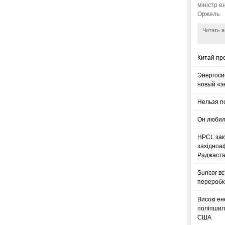
міністр е
Оржель.
Читать в
Китай пр
Энергоси
новый «э
Нельзя п
Он любил
HPCL зак
західноа
Раджаста
Suncor в
переробк
Високі ен
поліпшили
США