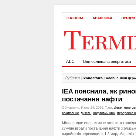
ГОЛОВНА
АНАЛІТИКА
ПРОДУК
АЕС
Відновлювана енергетика
Рубрика |
Геополітика
,
Головне
,
Інші дер
IEA пояснила, як рин
постачання нафти
Обновлено: Июнь 24, 2026.
Тэги:
diesel
,
emerge
авіапальне
,
дизель
,
нафтовий шок
,
переробка 
Міжнародне енергетичне агентство повід
сукупні втрати постачання нафти з близьк
виробників перевищили 1,3 млрд барелів.