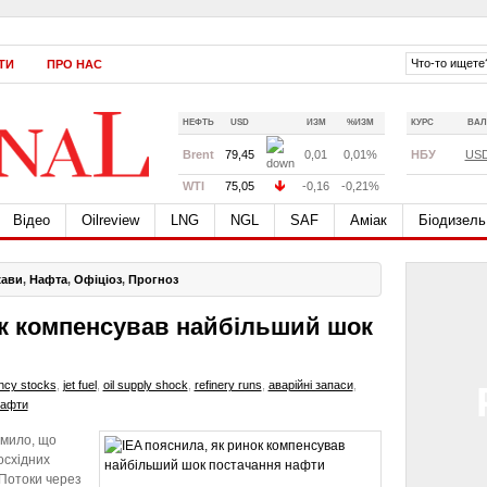
ТИ
ПРО НАС
НЕФТЬ
USD
ИЗМ
%ИЗМ
КУРС
ВАЛ
Brent
79,45
0,01
0,01%
НБУ
US
WTI
75,05
-0,16
-0,21%
Відео
Oilreview
LNG
NGL
SAF
Аміак
Біодизель
жави
,
Нафта
,
Офіціоз
,
Прогноз
ок компенсував найбільший шок
ncy stocks
,
jet fuel
,
oil supply shock
,
refinery runs
,
аварійні запаси
,
нафти
омило, що
осхідних
 Потоки через