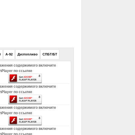
РЕКЛАМА
8
A-92
Дизтопливо
СПБТ/БТ
ажения содержимого включите
hPlayer по ссылке
ажения содержимого включите
hPlayer по ссылке
ажения содержимого включите
hPlayer по ссылке
ажения содержимого включите
hPlayer по ссылке