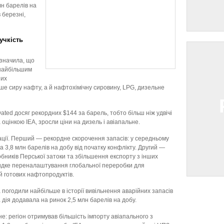
н барелів на
 березні,
учкість
азначила, що
 найбільшим
них
ше сиру нафту, а й нафтохімічну сировину, LPG, дизельне
ated досяг рекордних $144 за барель, тобто більш ніж удвічі
 оцінкою IEA, зросли ціни на дизель і авіапальне.
ації. Перший — рекордне скорочення запасів: у середньому
 3,8 млн барелів на добу від початку конфлікту. Другий —
ників Перської затоки та збільшення експорту з інших
видке переналаштування глобальної переробки для
й готових нафтопродуктів.
 погодили найбільше в історії вивільнення аварійних запасів
 дія додавала на ринок 2,5 млн барелів на добу.
е: регіон отримував більшість імпорту авіапального з