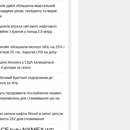
ніж удвічі збільшила квартальний
завдяки цінам, трейдингу та маржі
и
інила втрати світового нафтового
 війни з Іраном у понад 2,6 млрд
ansfer збільшила експорт NGL на 25% і
аткові 55 тис. барелів LPG на добу
ціна бензину у США залишилася
 4 долари за галон
Великій Британії подорожчав до
нса за літр
ть продовжити послаблення правил
 перевезень для стримування цін на
ні запаси нафти Японії в липні зросли
лента 202 днів споживання
ICE
NYMEX