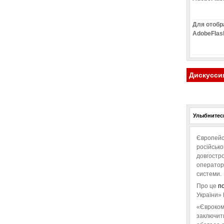
Для отобр
AdobeFlas
Дискусси
Улыбнитесь
Європейс
російськ
довгостро
операторо
системи.
Про це
п
України» 
«Євроком
заключит