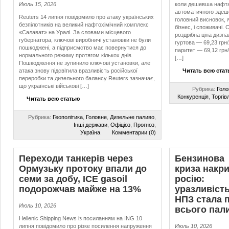
Июль 15, 2026
коли дешевша нафта
автоматичного здеше
Reuters 14 липня повідомило про атаку українських
головний висновок, 
безпілотників на великий нафтохімічний комплекс
бізнес, і споживачі.
«Салават» на Уралі. За словами місцевого
роздрібна ціна дизпа
губернатора, ключові виробничі установки не були
гуртова — 69,23 грн
пошкоджені, а підприємство має повернутися до
паритет — 69,12 грн/
нормального режиму протягом кількох днів.
[…]
Пошкодження не зупинило ключові установки, але
атака знову підсвітила вразливість російської
Читать всю ста
переробки та дизельного балансу Reuters зазначає,
що українські військові […]
Рубрика:
Голо
Конкуренція
,
Торгів
Читать всю статью
Рубрика:
Геополітика
,
Головне
,
Дизельне паливо
,
Інші держави
,
Офіціоз
,
Прогноз
,
Україна
Комментарии (0)
Переходи танкерів через
Бензинова
Ормузьку протоку впали до
криза накр
семи за добу, ICE gasoil
росію:
подорожчав майже на 13%
уразливіст
НПЗ стала 
Июль 10, 2026
всього пал
Hellenic Shipping News із посиланням на ING 10
липня повідомило про різке посилення напруження
Июль 10, 2026