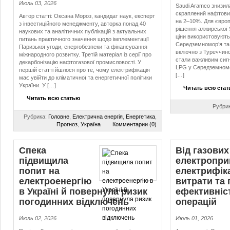
Июль 03, 2026
Saudi Aramco знизила
скраплений нафтовий
Автор статті: Оксана Мороз, кандидат наук, експерт
на 2–10%. Для євро
з інвестиційного менеджменту, авторка понад 40
рішення алжирської S
наукових та аналітичних публікацій з актуальних
ціни використовують
питань практичного значення щодо імплементації
Середземномор’я та 
Паризької угоди, енергобезпеки та фінансування
включно з Туреччино
міжнародного розвитку. Третій матеріал із серії про
стали важливим сиг
декарбонізацію нафтогазової промисловості. У
LPG у Середземномор
першій статті йшлося про те, чому електрифікація
[…]
має увійти до кліматичної та енергетичної політики
України. У […]
Читать всю ста
Читать всю статью
Рубри
Рубрика:
Головне
,
Електрична енергія
,
Енергетика
,
Прогноз
,
Україна
Комментарии (0)
Спека
Від газових
підвищила
електропри
попит на
електрифік
електроенергію
витрати та
в Україні й повернула ризик
ефективніс
погодинних відключень
операцій
Июль 02, 2026
Июль 01, 2026