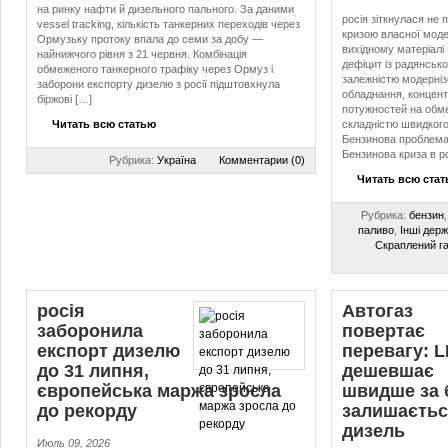
на ринку нафти й дизельного пального. За даними
росія зіткнулася не 
vessel tracking, кількість танкерних переходів через
кризою власної моде
Ормузьку протоку впала до семи за добу —
вихідному матеріалі
найнижчого рівня з 21 червня. Комбінація
дефіцит із радянсь
обмеженого танкерного трафіку через Ормуз і
залежністю модерніз
заборони експорту дизелю з росії підштовхнула
обладнання, концен
біржові […]
потужностей на обмеж
Читать всю статью
складністю швидкого
Бензинова проблема
Бензинова криза в ро
Рубрика:
Україна
Комментарии (0)
Читать всю ста
Рубрика:
бензин
паливо
,
Інші дер
Скраплений г
росія
Автогаз
заборонила
повертає
експорт дизелю
перевагу: 
до 31 липня,
дешевшає
європейська маржа зросла
швидше за 
до рекорду
залишаєтьс
дизель
Июль 09, 2026