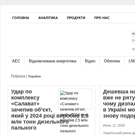
ГОЛОВНА
АНАЛІТИКА
ПРОДУКТИ
ПРО НАС
Н
B
W
АЕС
Відновлювана енергетика
Відео
Oilreview
LN
Рубрика |
Україна
Удар по
Дешевша н
комплексу
вже не ряту
«Салават»
чому дизпа
зачепив об’єкт,
в Україні м
який у 2024 році виробив 2,5
знову подо
млн тонн дизельного
Июль 11, 2026
пального
Український ринок д