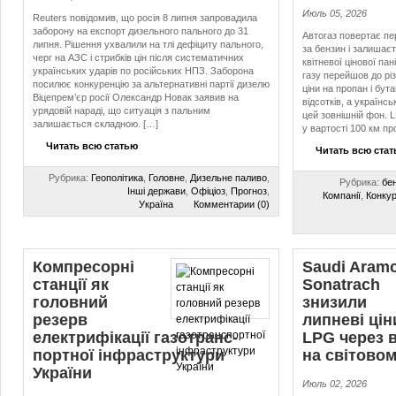
Июль 05, 2026
Reuters повідомив, що росія 8 липня запровадила
заборону на експорт дизельного пального до 31
Автогаз повертає п
липня. Рішення ухвалили на тлі дефіциту пального,
за бензин і залишаєт
черг на АЗС і стрибків цін після систематичних
квітневої цінової па
українських ударів по російських НПЗ. Заборона
газу перейшов до різк
посилює конкуренцію за альтернативні партії дизелю
ціни на пропан і бут
Віцепрем’єр росії Олександр Новак заявив на
відсотків, а українс
урядовій нараді, що ситуація з пальним
цей зовнішній фон. 
залишається складною. […]
у вартості 100 км про
Читать всю статью
Читать всю ста
Рубрика:
Геополітика
,
Головне
,
Дизельне паливо
,
Рубрика:
бе
Інші держави
,
Офіціоз
,
Прогноз
,
Компанії
,
Конкур
Україна
Комментарии (0)
Компресорні
Saudi Aramc
станції як
Sonatrach
головний
знизили
резерв
липневі цін
електрифікації га­зо­транс­
LPG через 
порт­ної інфраструктури
на світово
України
Июль 02, 2026