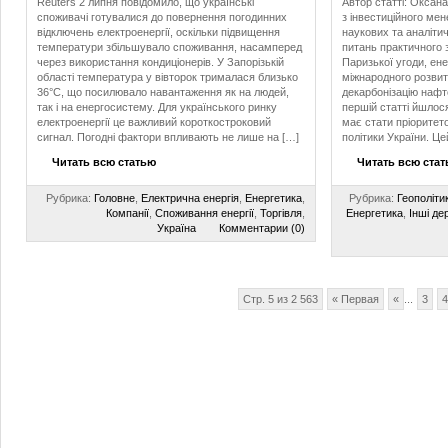
Reuters 2 липня повідомило, що українські
Автор статті: Оксана
споживачі готувалися до повернення погодинних
з інвестиційного ме
відключень електроенергії, оскільки підвищення
наукових та аналітич
температури збільшувало споживання, насамперед
питань практичного 
через використання кондиціонерів. У Запорізькій
Паризької угоди, ен
області температура у вівторок трималася близько
міжнародного розвитк
36°C, що посилювало навантаження як на людей,
декарбонізацію нафт
так і на енергосистему. Для українського ринку
першій статті йшлос
електроенергії це важливий короткостроковий
має стати пріоритет
сигнал. Погодні фактори впливають не лише на […]
політики України. Це
Читать всю статью
Читать всю ста
Рубрика:
Головне
,
Електрична енергія
,
Енергетика
,
Рубрика:
Геополіти
Компанії
,
Споживання енергії
,
Торгівля
,
Енергетика
,
Інші де
Україна
Комментарии (0)
Стр. 5 из 2 563
« Первая
«
...
3
4