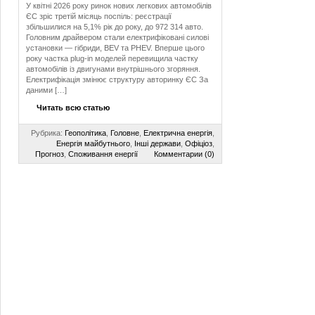
У квітні 2026 року ринок нових легкових автомобілів
ЄС зріс третій місяць поспіль: реєстрації
збільшилися на 5,1% рік до року, до 972 314 авто.
Головним драйвером стали електрифіковані силові
установки — гібриди, BEV та PHEV. Вперше цього
року частка plug-in моделей перевищила частку
автомобілів із двигунами внутрішнього згоряння.
Електрифікація змінює структуру авторинку ЄС За
даними […]
Читать всю статью
Рубрика:
Геополітика
,
Головне
,
Електрична енергія
,
Енергія майбутнього
,
Інші держави
,
Офіціоз
,
Прогноз
,
Споживання енергії
Комментарии (0)