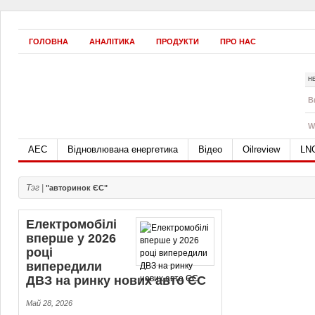
ГОЛОВНА
АНАЛІТИКА
ПРОДУКТИ
ПРО НАС
Н
B
W
АЕС
Відновлювана енергетика
Відео
Oilreview
LN
Тэг |
"авторинок ЄС"
Електромобілі
вперше у 2026
році
випередили
ДВЗ на ринку нових авто ЄС
Май 28, 2026