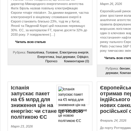
директор Міжнародного енергетичного агентства
Март 26, 2026
Фатіх Біроль назвав повільну електрифікацію
Європейський ринок
Європи «major mistake». За даними видання, частка
різке зростання вол
електроенергії в кінцевому споживанні енергії в
аналітичне агентство
Європі становить близько 23%, тоді як у Китаї,
правила формування 
Японії та Південній Кореї цей показник перевищує
морською логістико
30%. ЄС, за матеріалом FT, прагне досягти 32% до
один із ключових ма
2030 року. У повідомленні […]
«постачання» нафти 
Читать всю статью
ринку пального Євр
Platts (частина S&P 
року тимчасово змін
Рубрика:
Геополітика
,
Головне
,
Електрична енергія
,
Енергетика
,
Інші держави
,
Офіціоз
,
Читать всю ста
Прогноз
Комментарии (0)
Рубрика:
бензин
держави
,
Компані
Іспанія
Європейськ
запускає пакет
отримав пе
на €5 млрд для
індійського
зниження цін на
нових санк
енергію: чи стане це новою
російської
політикою ЄС
Февраль 24, 2026
Март 23, 2026
До порту Роттердама