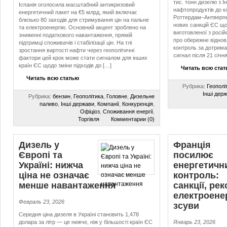
тис. тонн дизелю з 
Іспанія оголосила масштабний антикризовий
нафтопродуктів до 
енергетичний пакет на €5 млрд, який включає
Роттердам–Антверпен
близько 80 заходів для стримування цін на пальне
нових санкцій ЄС що
та електроенергію. Основний акцент зроблено на
виготовленої з росій
зниженні податкового навантаження, прямій
про обережне віднов
підтримці споживачів і стабілізації цін. На тлі
контроль за дотрим
зростання вартості нафти через геополітичні
сигнал після 21 січн
фактори цей крок може стати сигналом для інших
країн ЄС щодо зміни підходів до […]
Читать всю ста
Читать всю статью
Рубрика:
Геополі
Інші дер
Рубрика:
бензин
,
Геополітика
,
Головне
,
Дизельне
паливо
,
Інші держави
,
Компанії
,
Конкуренція
,
Офіціоз
,
Споживання енергії
,
Торгівля
Комментарии (0)
Дизель у
Франція
Європі та
посилює
Україні: нижча
енергетичн
ціна не означає
контроль:
менше навантаження
санкції, ре
електроенер
Февраль 23, 2026
зсуви
Середня ціна дизеля в Україні становить 1,478
долара за літр — це нижче, ніж у більшості країн ЄС
Январь 23, 2026