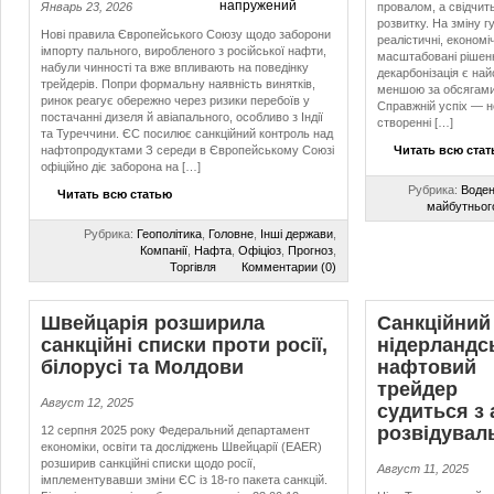
Январь 23, 2026
провалом, а свідчить
розвитку. На зміну 
Нові правила Європейського Союзу щодо заборони
реалістичні, економі
імпорту пального, виробленого з російської нафти,
масштабовані рішенн
набули чинності та вже впливають на поведінку
декарбонізація є на
трейдерів. Попри формальну наявність винятків,
меншою за обсягами,
ринок реагує обережно через ризики перебоїв у
Справжній успіх — не
постачанні дизеля й авіапального, особливо з Індії
створенні […]
та Туреччини. ЄС посилює санкційний контроль над
нафтопродуктами З середи в Європейському Союзі
Читать всю ста
офіційно діє заборона на […]
Рубрика:
Воде
Читать всю статью
майбутньог
Рубрика:
Геополітика
,
Головне
,
Інші держави
,
Компанії
,
Нафта
,
Офіціоз
,
Прогноз
,
Торгівля
Комментарии (0)
Швейцарія розширила
Санкційний
санкційні списки проти росії,
нідерландс
білорусі та Молдови
нафтовий
трейдер
Август 12, 2025
судиться з
розвідувал
12 серпня 2025 року Федеральний департамент
економіки, освіти та досліджень Швейцарії (EAER)
розширив санкційні списки щодо росії,
Август 11, 2025
імплементувавши зміни ЄС із 18-го пакета санкцій.