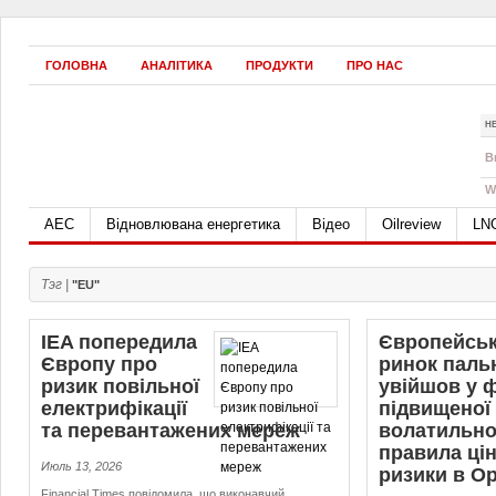
ГОЛОВНА
АНАЛІТИКА
ПРОДУКТИ
ПРО НАС
Н
B
W
АЕС
Відновлювана енергетика
Відео
Oilreview
LN
Тэг |
"EU"
IEA попередила
Європейсь
Європу про
ринок паль
ризик повільної
увійшов у 
електрифікації
підвищеної
та пе­ре­ван­та­же­них мереж
волатильнос
правила ці
Июль 13, 2026
ризики в Ор
Financial Times повідомила, що виконавчий