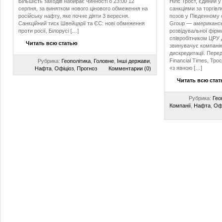
Більшість заходів набирає чинності о 23:00 12
Нілс Трост, єдиний 
серпня, за винятком нового цінового обмеження на
санкціями за торгів
російську нафту, яке почне діяти 3 вересня.
позов у Південному 
Санкційний тиск Швейцарії та ЄС: нові обмеження
Group — американсь
проти росії, Білорусі […]
розвідувальної фірм
співробітником ЦРУ 
Читать всю статью
звинувачує компанію
дискредитації. Пере
Financial Times, Тро
Рубрика:
Геополітика
,
Головне
,
Інші держави
,
«з явною […]
Нафта
,
Офіціоз
,
Прогноз
Комментарии (0)
Читать всю ста
Рубрика:
Гео
Компанії
,
Нафта
,
Офі