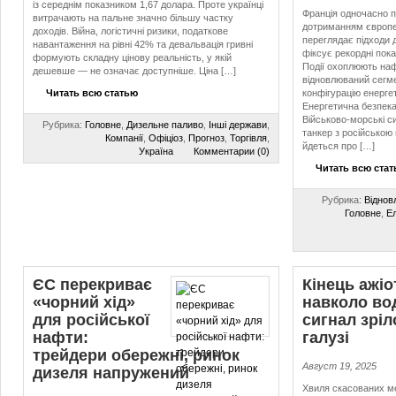
із середнім показником 1,67 долара. Проте українці
Франція одночасно 
витрачають на пальне значно більшу частку
дотриманням європей
доходів. Війна, логістичні ризики, податкове
переглядає підходи 
навантаження на рівні 42% та девальвація гривні
фіксує рекордні пока
формують складну цінову реальність, у якій
Події охоплюють наф
дешевше — не означає доступніше. Ціна […]
відновлюваний сегм
Читать всю статью
конфігурацію енерге
Енергетична безпека
Військово-морські с
Рубрика:
Головне
,
Дизельне паливо
,
Інші держави
,
танкер з російською
Компанії
,
Офіціоз
,
Прогноз
,
Торгівля
,
йдеться про […]
Україна
Комментарии (0)
Читать всю ста
Рубрика:
Віднов
Головне
,
Ел
ЄС перекриває
Кінець ажі
«чорний хід»
навколо во
для російської
сигнал зріл
нафти:
галузі
трейдери обережні, ринок
Август 19, 2025
дизеля напружений
Хвиля скасованих ме