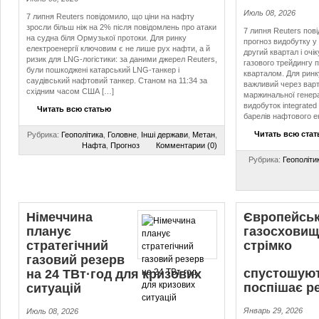
Июль 08, 2026
7 липня Reuters повідомило, що ціни на нафту
зросли більш ніж на 2% після повідомлень про атаки
7 липня Reuters пов
на судна біля Ормузької протоки. Для ринку
прогноз видобутку у 
електроенергії ключовим є не лише рух нафти, а й
другий квартал і очі
ризик для LNG-логістики: за даними джерел Reuters,
газового трейдингу 
були пошкоджені катарський LNG-танкер і
кварталом. Для ринк
саудівський нафтовий танкер. Станом на 11:34 за
важливий через варт
східним часом США […]
маржинальної генерац
видобуток integrated 
Читать всю статью
барелів нафтового е
Читать всю ста
Рубрика:
Геополітика
,
Головне
,
Інші держави
,
Метан
,
Нафта
,
Прогноз
Комментарии (0)
Рубрика:
Геополіти
Німеччина
Європейськ
планує
газосховищ
стратегічний
стрімко
газовий резерв
спустошуют
на 24 ТВт·год для кризових
поспішає р
ситуацій
Январь 29, 2026
Июль 08, 2026