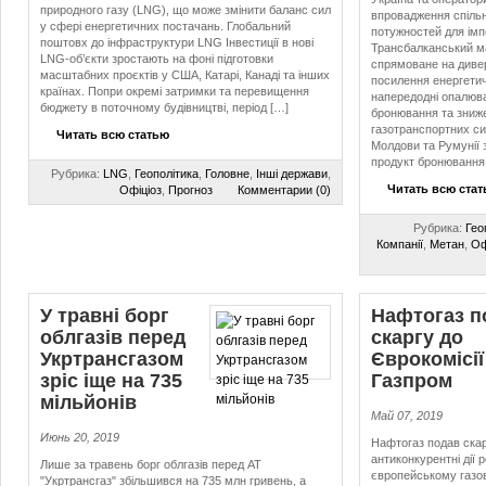
природного газу (LNG), що може змінити баланс сил
впровадження спіль
у сфері енергетичних постачань. Глобальний
потужностей для імпо
поштовх до інфраструктури LNG Інвестиції в нові
Трансбалканський м
LNG-об’єкти зростають на фоні підготовки
спрямоване на диве
масштабних проєктів у США, Катарі, Канаді та інших
посилення енергетич
країнах. Попри окремі затримки та перевищення
напередодні опалюв
бюджету в поточному будівництві, період […]
бронювання та зниж
газотранспортних сис
Читать всю статью
Молдови та Румунії 
продукт бронювання 
Рубрика:
LNG
,
Геополітика
,
Головне
,
Інші держави
,
Читать всю ста
Офіціоз
,
Прогноз
Комментарии (0)
Рубрика:
Гео
Компанії
,
Метан
,
Оф
У травні борг
Нафтогаз п
облгазів перед
скаргу до
Укртрансгазом
Єврокомісії
зріс іще на 735
Газпром
мільйонів
Май 07, 2019
Июнь 20, 2019
Нафтогаз подав скар
антиконкурентні дії 
Лише за травень борг облгазів перед АТ
європейському газо
"Укртрансгаз" збільшився на 735 млн гривень, а