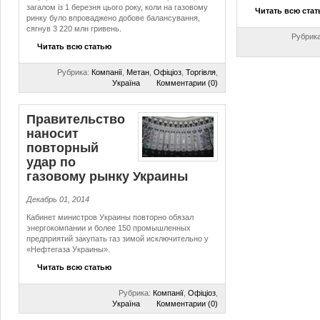
загалом із 1 березня цього року, коли на газовому
Читать всю ста
ринку було впроваджено добове балансування,
сягнув 3 220 млн гривень.
Рубрик
Читать всю статью
Рубрика:
Компанії
,
Метан
,
Офіціоз
,
Торгівля
,
Україна
Комментарии (0)
Правительство
наносит
повторный
удар по
газовому рынку Украины
Декабрь 01, 2014
Кабинет министров Украины повторно обязал
энергокомпании и более 150 промышленных
предприятий закупать газ зимой исключительно у
«Нефтегаза Украины».
Читать всю статью
Рубрика:
Компанії
,
Офіціоз
,
Україна
Комментарии (0)