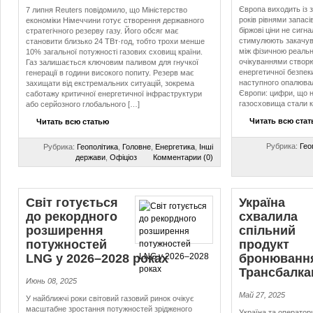
Європа виходить із 
7 липня Reuters повідомило, що Міністерство
років рівнями запасі
економіки Німеччини готує створення державного
біржові ціни не сигна
стратегічного резерву газу. Його обсяг має
стимулюють закачув
становити близько 24 ТВт·год, тобто трохи менше
між фізичною реальн
10% загальної потужності газових сховищ країни.
очікуваннями створю
Газ залишається ключовим паливом для гнучкої
енергетичної безпек
генерації в години високого попиту. Резерв має
наступного опалювал
захищати від екстремальних ситуацій, зокрема
Європи: цифри, що 
саботажу критичної енергетичної інфраструктури
газосховища стали 
або серйозного глобального […]
Читать всю ста
Читать всю статью
Рубрика:
Гео
Рубрика:
Геополітика
,
Головне
,
Енергетика
,
Інші
держави
,
Офіціоз
Комментарии (0)
Світ готується
Україна
до рекордного
схвалила
розширення
спільний
потужностей
продукт
LNG у 2026–2028 роках
бронюванн
Тран­с­бал­к
Июнь 08, 2025
Май 27, 2025
У найближчі роки світовий газовий ринок очікує
масштабне зростання потужностей зрідженого
Україна та оператори