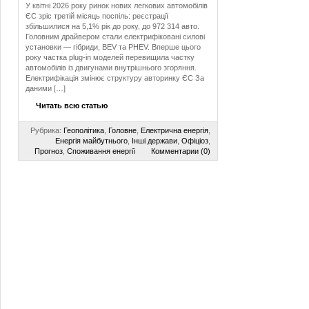
У квітні 2026 року ринок нових легкових автомобілів
ЄС зріс третій місяць поспіль: реєстрації
збільшилися на 5,1% рік до року, до 972 314 авто.
Головним драйвером стали електрифіковані силові
установки — гібриди, BEV та PHEV. Вперше цього
року частка plug-in моделей перевищила частку
автомобілів із двигунами внутрішнього згоряння.
Електрифікація змінює структуру авторинку ЄС За
даними […]
Читать всю статью
Рубрика:
Геополітика
,
Головне
,
Електрична енергія
,
Енергія майбутнього
,
Інші держави
,
Офіціоз
,
Прогноз
,
Споживання енергії
Комментарии (0)