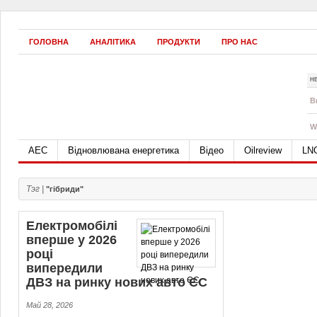
ГОЛОВНА
АНАЛІТИКА
ПРОДУКТИ
ПРО НАС
Н
B
W
АЕС
Відновлювана енергетика
Відео
Oilreview
LN
Тэг |
"гібриди"
Електромобілі
вперше у 2026
році
випередили
ДВЗ на ринку нових авто ЄС
Май 28, 2026