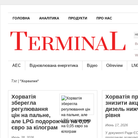
ГОЛОВНА
АНАЛІТИКА
ПРОДУКТИ
ПРО НАС
Н
B
W
АЕС
Відновлювана енергетика
Відео
Oilreview
LN
Тэг |
"Хорватия"
Хорватія
Хорватія п
зберегла
знизити акц
регулювання
дизель ниж
цін на пальне,
рівня
але LPG подорожчав на 0,05
Июнь 17, 2026
євро за кілограм
У документі Ради ЄС
Июль 28, 2026
пропозицію дозволит