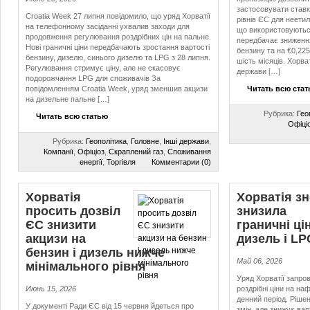
застосовувати ставк
Croatia Week 27 липня повідомило, що уряд Хорватії
рівнів ЄС для неети
на телефонному засіданні ухвалив заходи для
що використовуютьс
продовження регулювання роздрібних цін на пальне.
передбачає зниження
Нові граничні ціни передбачають зростання вартості
бензину та на €0,225
бензину, дизелю, синього дизелю та LPG з 28 липня.
шість місяців. Хорва
Регулювання стримує ціну, але не скасовує
держави […]
подорожчання LPG для споживачів За
повідомленням Croatia Week, уряд зменшив акцизи
Читать всю ста
на дизельне пальне […]
Рубрика:
Гео
Читать всю статью
Офіці
Рубрика:
Геополітика
,
Головне
,
Інші держави
,
Компанії
,
Офіціоз
,
Скраплений газ
,
Споживання
енергії
,
Торгівля
Комментарии (0)
Хорватія
Хорватія з
просить дозвіл
знизила
ЄС знизити
граничні ці
акцизи на
дизель і LP
бензин і дизель нижче
Май 06, 2026
мінімального рівня
Уряд Хорватії запро
Июнь 15, 2026
роздрібні ціни на на
денний період. Рішен
У документі Ради ЄС від 15 червня йдеться про
змін, але знижує ва