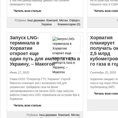
у частині диверсифікації джерел постачання
на острові Крк поча
природного газу.
першого газу із США
Читать всю статью
Читать всю ста
Рубрика:
Інші держави
,
Компанії
,
Метан
,
Офіціоз
,
Україна
Комментарии (0)
Запуск LNG-
Хорватия
терминала в
планирует
Хорватии
получать о
откроет еще
2,5 млрд
один путь для импорта газа в
кубометров 
Украину, – Макогон
го газа в го
Июнь 17, 2020
Сентябрь 25, 2018
Глава ООО "Оператор ГТС Украины" Сергей
Хорватия ожидает по
Макогон отмечает рост возможностей для
газа в год через Ио
украинских трейдеров газа на фоне
трубопровод (IAP).
запланированного на начало 2021 года запуска
Читать всю ста
работы плавучего LNG-терминала на острове Крк в
Хорватии.
Читать всю статью
Рубрика:
Інші держави
,
Компанії
,
Метан
,