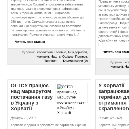
Україну з 27 січня Угорщина та Словаччина
Повна зупинка прок
звернулися до Хорватії з проханням забезпечити
українську ділянку 
транспортування сировини через нафтопровід
січня змусила Угор
Adria. Угорська компанія MOL ініціювала
звернутися до Хорва
розконсервацію стратегічних резервів обсягом до
транзит російської 
250 тис. тонн. Ситуація оголила вразливість
нафтопровід. Подія 
регіональної енергетичної безпеки та поставила
звинувачень у політ
питання про альтернативну логістику і стабільність
енергетичній інфраст
постачання. Причини зупинки та політичне […]
дипломатичних контак
«Дружби» та пошук 
Читать всю статью
[…]
Читать всю ста
Рубрика:
Геополітика
,
Головне
,
Інші держави
,
Компанії
,
Нафта
,
Офіціоз
,
Прогноз
,
Торгівля
Комментарии (0)
Рубрика:
Гео
Компанії
,
На
ОГТСУ працює
У Хорватії
над маршрутом
запрацюва
постачання газу
термінал д
в Україну з
отримання
Хорватії
скрапленог
Декабрь 10, 2021
Январь 04, 2021
Хорватія є одним із пріоритетних партнерів України
Хорватський терміна