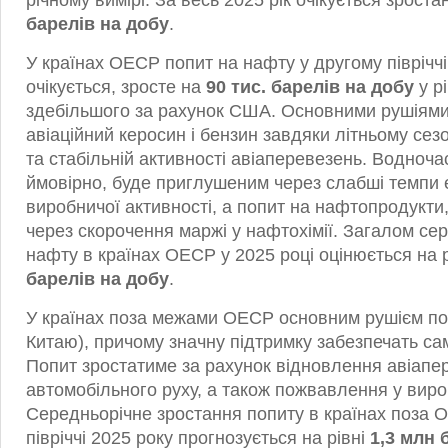
річному вимірі. За весь 2025 рік очікується зрост
барелів на добу
.
У країнах ОЕСР попит на нафту у другому півріччі
очікується, зросте на
90 тис. барелів на добу
у р
здебільшого за рахунок США. Основними рушіями
авіаційний керосин і бензин завдяки літньому се
та стабільній активності авіаперевезень. Водноча
ймовірно, буде приглушеним через слабші темпи 
виробничої активності, а попит на нафтопродукти,
через скорочення маржі у нафтохімії. Загалом сер
нафту в країнах ОЕСР у 2025 році оцінюється на 
барелів на добу
.
У країнах поза межами ОЕСР основним рушієм поп
Китаю), причому значну підтримку забезпечать сам
Попит зростатиме за рахунок відновлення авіапе
автомобільного руху, а також пожвавлення у виро
Середньорічне зростання попиту в країнах поза 
півріччі 2025 року прогнозується на рівні
1,3 млн 