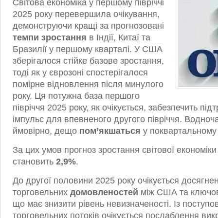
Світова економіка у першому півріччі
2025 року перевершила очікування,
демонструючи кращі за прогнозовані
темпи зростання
в Індії, Китаї та
Бразилії у першому кварталі. У США
зберігалося стійке базове зростання,
тоді як у єврозоні спостерігалося
помірне відновлення після минулого
року. Ця потужна база першого
півріччя 2025 року, як очікується, забезпечить під
імпульс для впевненого другого півріччя. Водноч
ймовірно, дещо
пом’якшаться
у поквартальному р
За цих умов прогноз зростання світової економіки 
становить
2,9%
.
До другої половини 2025 року очікується досягне
торговельних
домовленостей
між США та ключо
що має знизити рівень невизначеності. Із поступ
торговельних потоків очікується послаблення вик