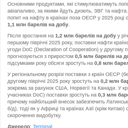
Основними продуктами, які стимулюватимуть попит
авіапаливо, за якими йдуть дизель, ЗВГ та нафта
попит на нафту в країнах поза ОЕСР у 2025 році о
1,1 млн барелів на добу
.
Після зростання на
1,2 млн барелів на добу
у рі
першому півріччі 2025 року, поставки нафти краї
угоди DoC (Declaration of Cooperation) у другому п
прогнозуються з приростом
0,5 млн барелів на д
підсумками року обсяги зростуть на
0,8 млн баре
У регіональному розрізі поставки з країн ОЕСР (б
другому півріччі 2025 року зростуть на
0,2 млн ба
зокрема за рахунок США, Норвегії та Канади. У к
учасниках DoC) поставки зростуть на
0,3 млн бар
причому найбільший внесок забезпечить Латинськ
б/д), тоді як у Африці та країнах Азії (крім Китаю)
скорочення видобутку.
Джерело
:
Terminal