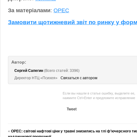
За матеріалами
:
OPEC
Замовити щотижневий звіт по ринку у форм
Автор:
Сергей Сапегин
(Всего статей: 3396)
Директор НТЦ «Психея»
Связаться с автором
Если вы нашли в статье ошибку, выделите ее,
нажмите Ctrl+Enter и предложите исправление
Tweet
«
OPEC: світові нафтові ціни у травні знизились на тлі ф’ючерсного ти
надлишкової пропозиції