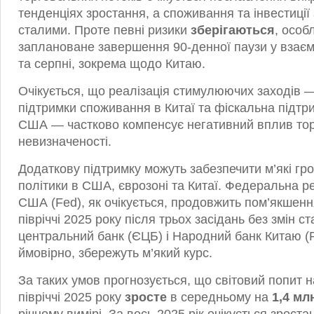
тенденціях зростання, а споживання та інвестиці
сталими. Проте певні ризики
зберігаються
, особ
заплановане завершення 90-денної паузи у взаєм
та серпні, зокрема щодо Китаю.
Очікується, що реалізація стимулюючих заходів —
підтримки споживання в Китаї та фіскальна підтри
США — частково компенсує негативний вплив тор
невизначеності.
Додаткову підтримку можуть забезпечити м’які гр
політики в США, єврозоні та Китаї. Федеральна р
США (Fed), як очікується, продовжить пом’якшенн
півріччі 2025 року після трьох засідань без змін 
центральний банк (ЄЦБ) і Народний банк Китаю (
ймовірно, збережуть м’який курс.
За таких умов прогнозується, що світовий попит 
півріччі 2025 року
зросте
в середньому на
1,4 мл