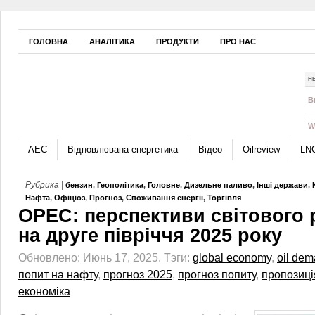
ГОЛОВНА
АНАЛІТИКА
ПРОДУКТИ
ПРО НАС
Н
B
W
АЕС
Відновлювана енергетика
Відео
Oilreview
LN
Рубрика |
бензин
,
Геополітика
,
Головне
,
Дизельне паливо
,
Інші держави
,
Нафта
,
Офіціоз
,
Прогноз
,
Споживання енергії
,
Торгівля
OPEC: перспективи світового 
на друге півріччя 2025 року
Обновлено: Июнь 17, 2025.
Тэги:
global economy
,
oil de
попит на нафту
,
прогноз 2025
,
прогноз попиту
,
пропозиці
економіка