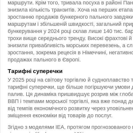
маршрути. Крім того, тривала посуха в районі Па
знизила кількість транзитів. Хоча на перших етап
зростанню продажів бункерного пального завдяк
маршрутам і збільшеній швидкості, загальний при
бункерування у 2024 році склав лише 140 тис. ба
трохи вище середнього тренду. Високі фрахтові й
знизили привабливість морських перевезень, а с
зростання, зокрема рецесія в Німеччині, негатив
продажах пального в Європі.
Тарифні суперечки
У 2025 році на світову торгівлю й судноплавство 
тарифні суперечки, ще більше погіршуючи умови 
палив. Ця динаміка пришвидшує розрив між глоб
ВВП і темпами морської торгівлі, яка вже понад д
від темпів економічного розвитку через уповільнен
зміщення економіки від товарів до послуг.
Згідно з моделями IEA, протягом прогнозованого 