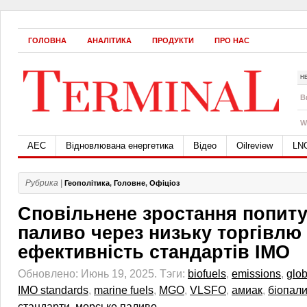
ГОЛОВНА
АНАЛІТИКА
ПРОДУКТИ
ПРО НАС
Н
B
W
АЕС
Відновлювана енергетика
Відео
Oilreview
LN
Рубрика |
Геополітика
,
Головне
,
Офіціоз
Сповільнене зростання попиту
паливо через низьку торгівлю 
ефективність стандартів IMO
Обновлено: Июнь 19, 2025.
Тэги:
biofuels
,
emissions
,
glob
IMO standards
,
marine fuels
,
MGO
,
VLSFO
,
амиак
,
біопал
стандарти
,
морське паливо