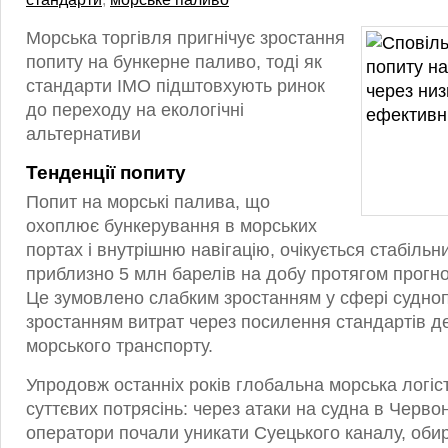
Морська торгівля пригнічує зростання
попиту на бункерне паливо, тоді як
стандарти IMO підштовхують ринок
до переходу на екологічні
альтернативи
Тенденції попиту
Попит на морські палива, що
охоплює бункерування в морських
портах і внутрішню навігацію, очікується стабільни
приблизно 5 млн барелів на добу протягом прогно
Це зумовлено слабким зростанням у сфері судно
зростанням витрат через посилення стандартів де
морського транспорту.
Упродовж останніх років глобальна морська логіс
суттєвих потрясінь: через атаки на судна в Черво
оператори почали уникати Суецького каналу, оби