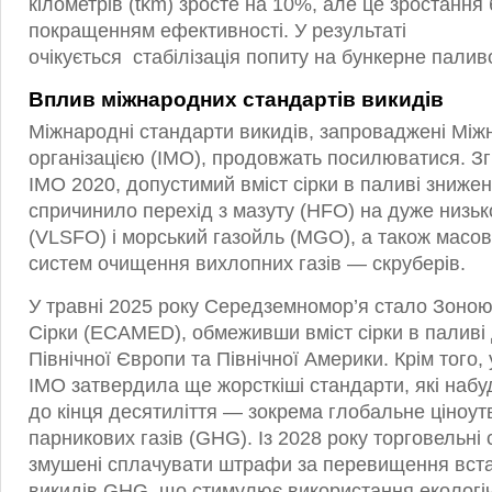
кілометрів (tkm) зросте на 10%, але це зростанн
покращенням ефективності. У результаті
очікується стабілізація попиту на бункерне палив
Вплив міжнародних стандартів викидів
Міжнародні стандарти викидів, запроваджені Мі
організацією (IMO), продовжать посилюватися. З
IMO 2020, допустимий вміст сірки в паливі зниже
спричинило перехід з мазуту (HFO) на дуже низьк
(VLSFO) і морський газойль (MGO), а також масо
систем очищення вихлопних газів — скруберів.
У травні 2025 року Середземномор’я стало Зоно
Сірки (ECAMED), обмеживши вміст сірки в паливі 
Північної Європи та Північної Америки. Крім того, 
IMO затвердила ще жорсткіші стандарти, які набу
до кінця десятиліття — зокрема глобальне ціноу
парникових газів (GHG). Із 2028 року торговельні 
змушені сплачувати штрафи за перевищення вста
викидів GHG, що стимулює використання екологіч