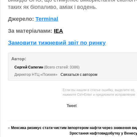
таких як біопаливо, аміак і водень.
Джерело:
Terminal
За матеріалами:
IEA
Замовити тижневий звіт по ринку
Автор:
Сергей Сапегин
(Всего статей: 3386)
Директор НТЦ «Психея»
Связаться с автором
Если вы нашли в статье ошибку, выделите ее,
нажмите Ctrl+Enter и предложите исправление
Tweet
«
Мексика ризикує стати чистим імпортером нафти через зниження ви
Зростання нафтовидобутку у Венесуел