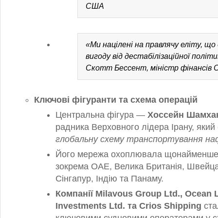
США
«Ми націлені на правлячу еліту, щ
вигоду від дестабілізаційної політ
Скотт Бессент, міністр фінансів
Ключові фігуранти та схема операцій
Центральна фігура —
Хоссейн Шамха
радника Верховного лідера Ірану, який
глобальну схему транспортування н
Його мережа охоплювала щонайменш
зокрема ОАЕ, Велика Британія, Швейца
Сінгапур, Індію та Панаму.
Компанії Milavous Group Ltd., Ocean 
Investments Ltd. та Crios Shipping
ста