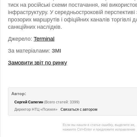
тиск на російські схеми постачання, які використ
інфраструктуру. У середньостроковій перспективі
прозорих маршрутів і офіційних каналів торгівлі 
санкційних наслідків.
Джерело:
Terminal
За матеріалами:
ЗМІ
Замовити звіт по ринку
Автор:
Сергей Сапегин
(Всего статей: 3399)
Директор НТЦ «Психея»
Связаться с автором
Если вы нашли в статье ошибку, выделите ее,
нажмите Ctrl+Enter и предложите исправление