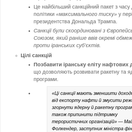
Це найбільший санкційний пакет з часу 
політики
«максимального тиску»
у пер
президентства Дональда Трампа.
Санкції були скоординовані з Європейс
Союзом, який раніше ввів окремі обме
проти іранських суб’єктів.
Цілі санкцій
Позбавити іранську еліту нафтових 
що дозволяють розвивати ракетну та я
програми.
«Ці санкції мають зменшити доходи
від експорту нафти й змусити ре
згорнути ядерну й ракетну програ
також припинити підтримку
терористичних організацій» — Ма
Фолкендер, заступник міністра фін