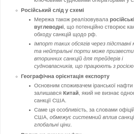
ключовими судновими операторами у с
Російський слід у схемі
Мережа також реалізовувала
російськ
вуглеводні
, що потенційно створює ка
обходу санкцій щодо рф.
Імпорт таких обсягів через підставні 
та нейтральні порти може призвести
вторинних санкцій для трейдерів і
судновласників, що працюють з росією
Географічна орієнтація експорту
Основним споживачем іранської нафти
залишався
Китай
, який не визнає одно
санкції США.
Саме ця особливість, за словами офіцій
США,
обмежує системний вплив санкці
глобальні ціни
.