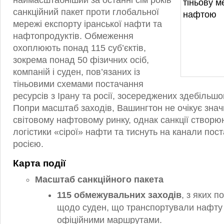
наймасштабніший за останні сім років
санкційний пакет проти глобальної
мережі експорту іранської нафти та
нафтопродуктів. Обмеження
охоплюють понад 115 суб’єктів,
зокрема понад 50 фізичних осіб,
компаній і суден, пов’язаних із
тіньовими схемами постачання
ресурсів з Ірану та росії, зосереджених здебільшо
Попри масштаб заходів, Вашингтон не очікує зна
світовому нафтовому ринку, однак санкції створю
логістики «сірої» нафти та тиснуть на канали пост
росією.
Карта події
Масштаб санкційного пакета
115 обмежувальних заходів
, з яких п
щодо суден, що транспортували нафту
офіційними маршрутами.