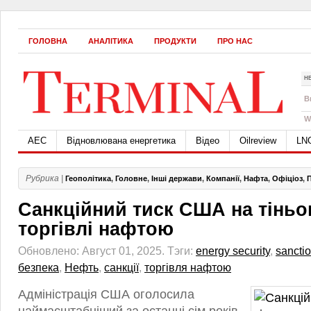
ГОЛОВНА
АНАЛІТИКА
ПРОДУКТИ
ПРО НАС
Н
B
W
АЕС
Відновлювана енергетика
Відео
Oilreview
LN
Рубрика |
Геополітика
,
Головне
,
Інші держави
,
Компанії
,
Нафта
,
Офіціоз
,
Санкційний тиск США на тіньо
торгівлі нафтою
Обновлено: Август 01, 2025.
Тэги:
energy security
,
sancti
безпека
,
Нефть
,
санкції
,
торгівля нафтою
Адміністрація США оголосила