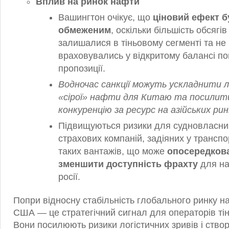
Вплив на ринок нафти
Вашингтон очікує, що
ціновий ефект б
обмеженим
, оскільки більшість обсягів
залишалися в тіньовому сегменті та не
враховувались у відкритому балансі по
пропозиції.
Водночас санкції можуть ускладнити 
«сірої» нафти для Китаю та посилит
конкуренцію за ресурс на азійських рин
Підвищуються ризики для судновласник
страхових компаній, задіяних у транспо
таких вантажів, що може
опосередков
зменшити доступність фрахту
для на
росії.
Попри відносну стабільність глобального ринку на
США — це стратегічний сигнал для операторів тін
Вони посилюють ризики логістичних зривів і ств