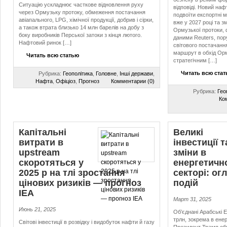
Ситуацію ускладнює часткове відновлення руху
відповіді. Новий наф
через Ормузьку протоку, обмеження постачання
подвоїти експортні 
авіапального, LPG, хімічної продукції, добрив і сірки,
вже у 2027 році та з
а також втрата близько 14 млн барелів на добу з
Ормузької протоки, 
боку виробників Перської затоки з кінця лютого.
даними Reuters, пор
Нафтовий ринок […]
світового постачан
маршрут в обхід Ор
Читать всю статью
стратегічним […]
Читать всю ста
Рубрика:
Геополітика
,
Головне
,
Інші держави
,
Нафта
,
Офіціоз
,
Прогноз
Комментарии (0)
Рубрика:
Гео
Ко
Капітальні
Великі
витрати в
інвестиції т
upstream
зміни в
скоротяться у
енергетичн
2025 р на тлі зростання
секторі: ог
цінових ризиків — прогноз
подій
IEA
Март 31, 2025
Июнь 21, 2025
Об’єднані Арабські 
трлн, зокрема в енер
Світові інвестиції в розвідку і видобуток нафти й газу