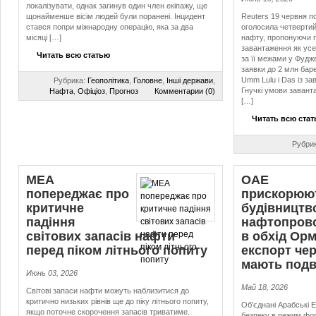
локалізувати, однак загинув один член екіпажу, ще
щонайменше вісім людей були поранені. Інцидент
Reuters 19 червня 
стався попри міжнародну операцію, яка за два
оголосила четвертий
місяці […]
нафту, пропонуючи 
завантаження як усер
Читать всю статью
за її межами у Фудж
заявки до 2 млн бар
Umm Lulu і Das із за
Рубрика:
Геополітика
,
Головне
,
Інші держави
,
Гнучкі умови заван
Нафта
,
Офіціоз
,
Прогноз
Комментарии (0)
[…]
Читать всю ста
Рубри
МЕА
ОАЕ
попереджає про
прискорюю
критичне
будівництв
падіння
нафтопров
світових запасів нафти
в обхід Орм
перед піком літнього попиту
експорт че
мають подв
Июнь 03, 2026
Май 18, 2026
Світові запаси нафти можуть наблизитися до
критично низьких рівнів ще до піку літнього попиту,
Об’єднані Арабські 
якщо поточне скорочення запасів триватиме.
безпеку в режим фо