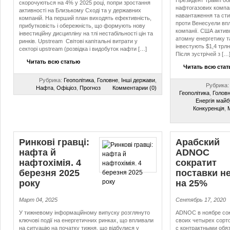
Президент Трамп об
скорочуються на 4% у 2025 році, попри зростання
нафтогазових компа
активності на Близькому Сході та у державних
навантаження та сти
компаній. На перший план виходять ефективність,
проти Венесуели вп
прибутковість і обережність, що формують нову
компанії. США актив
інвестиційну дисципліну на тлі нестабільності цін та
атомну енергетику т
ринків. Upstream Світові капітальні витрати у
інвестують $1,4 трл
секторі upstream (розвідка і видобуток нафти […]
Після зустрічей з […
Читать всю статью
Читать всю ста
Рубрика:
Геополітика
,
Головне
,
Інші держави
,
Рубрика
Нафта
,
Офіціоз
,
Прогноз
Комментарии (0)
Геополітика
,
Голов
Енергія майб
Конкуренція
,
Ринкові гравці:
Арабский
нафта й
ADNOC
нафтохімія. 4
сократит
березня 2025
поставки н
року
на 25%
Март 04, 2025
Сентябрь 17, 2020
У тижневому інформаційному випуску розглянуто
ADNOC в ноябре сок
ключові події на енергетичних ринках, що впливали
своих четырех сорт
на ситуацію на початку тижня, що відбулися у
с контрактными обя