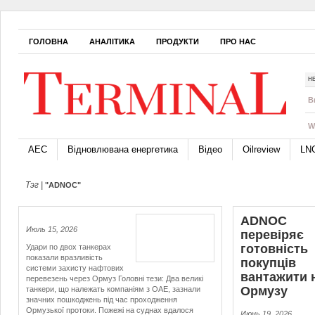
ГОЛОВНА
АНАЛІТИКА
ПРОДУКТИ
ПРО НАС
Н
B
W
АЕС
Відновлювана енергетика
Відео
Oilreview
LN
Тэг |
"ADNOC"
ADNOC
Июль 15, 2026
перевіряє
готовність
Удари по двох танкерах
показали вразливість
покупців
системи захисту нафтових
вантажити 
перевезень через Ормуз Головні тези: Два великі
Ормузу
танкери, що належать компаніям з ОАЕ, зазнали
значних пошкоджень під час проходження
Ормузької протоки. Пожежі на суднах вдалося
Июнь 19, 2026