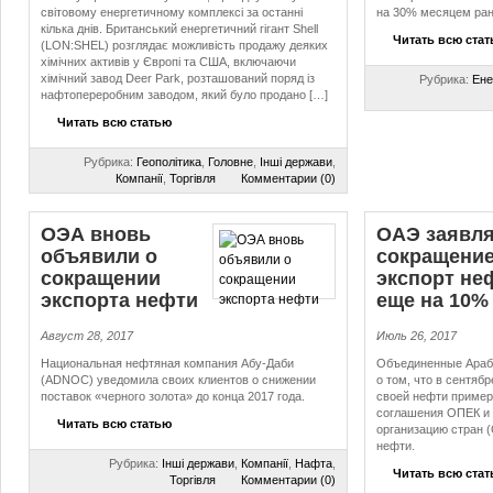
світовому енергетичному комплексі за останні
на 30% месяцем ран
кілька днів. Британський енергетичний гігант Shell
Читать всю ста
(LON:SHEL) розглядає можливість продажу деяких
хімічних активів у Європі та США, включаючи
хімічний завод Deer Park, розташований поряд із
Рубрика:
Ене
нафтопереробним заводом, який було продано […]
Читать всю статью
Рубрика:
Геополітика
,
Головне
,
Інші держави
,
Компанії
,
Торгівля
Комментарии (0)
ОЭА вновь
ОАЭ заявл
объявили о
сокращени
сокращении
экспорт не
экспорта нефти
еще на 10
Август 28, 2017
Июль 26, 2017
Национальная нефтяная компания Абу-Даби
Объединенные Араб
(ADNOC) уведомила своих клиентов о снижении
о том, что в сентяб
поставок «черного золота» до конца 2017 года.
своей нефти пример
соглашения ОПЕК и 
Читать всю статью
организацию стран 
нефти.
Рубрика:
Інші держави
,
Компанії
,
Нафта
,
Читать всю ста
Торгівля
Комментарии (0)