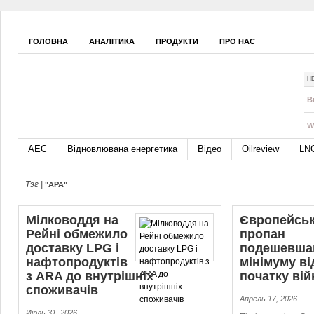
ГОЛОВНА
АНАЛІТИКА
ПРОДУКТИ
ПРО НАС
Н
B
W
АЕС
Відновлювана енергетика
Відео
Oilreview
LN
Тэг |
"АРА"
Мілководдя на
Європейсь
Рейні обмежило
пропан
доставку LPG і
подешевша
нафтопродуктів
мінімуму ві
з ARA до внутрішніх
початку вій
споживачів
Апрель 17, 2026
Июль 31, 2026