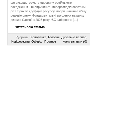
що використовують сировину російського
походження. Це спричинить перерозподіл логістики,
ріст фрахтів і дефіцит ресурсу, попри нинішню м’яку
реакцію ринку. Фундаментальні зрушення на ринку
дизелю Санкції з 2026 року: ЄС забороняє […]
Читать всю статью
Рубрика:
Геополітика
,
Головне
,
Дизельне паливо
,
Інші держави
,
Офіціоз
,
Прогноз
Комментарии (0)