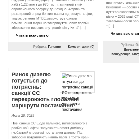
причиною стала акти
хабі з 1,22 млн т до 975 тис. т, активний витік
бензином — обсяги 
європейського ресурсу до Західної Африки та
суттєво скоротили з
розширений спред бензин-нафта підтримують ціни,
рівня у 2025 році.
тоді як сегмент МТБЕ демонструє ознаки
Загальний обсяг запа
пом’якшення маржі на тлі прибуття нових партій і
т […]
збереження високих внутрішніх цін у Китаї. […]
Читать всю ста
Читать всю статью
Рубрика:
б
Рубрика:
Головне
Комментарии (0)
Дизельне
Конкуренція
,
Маз
Ринок дизелю
готується до
потрясінь:
санкції ЄС
перекроюють глобальні
маршрути постачання
Июль 28, 2025
Нові санкції ЄС щодо пального, виготовленого з
російської нафти, запускають ефект доміно у
глобальній структурі постачання дизелю. Під
заборону потрапляють навіть партії з третіх країн,