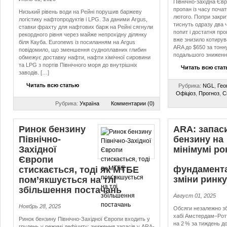
Північно-західна Є
пропан із часу поча
Низький рівень води на Рейні порушив баржеву
лютого. Попри закри
логістику нафтопродуктів і LPG. За даними Argus,
тиснуть одразу два 
ставки фрахту для нафтових барж на Рейні сягнули
попит і достатня пр
рекордного рівня через майже непрохідну ділянку
вже знизило котирува
біля Кауба. Euronews із посиланням на Argus
ARA до $650 за тонн
повідомило, що зменшення судноплавних глибин
подальшого зниженн
обмежує доставку нафти, нафти хімічної сировини
та LPG з портів Північного моря до внутрішніх
Читать всю ста
заводів. […]
Читать всю статью
Рубрика:
NGL
,
Гео
Офіціоз
,
Прогноз
,
С
Рубрика:
Україна
Комментарии (0)
Ринок бензину
ARA: запас
Північно-
бензину на
Західної
мінімумі ро
Європи
фундамента
стискається, тоді як МТБЕ
зміни ринку
пом’якшується на тлі
збільшення постачань
Август 01, 2025
Ноябрь 28, 2025
Обсяги незалежно з
хабі Амстердам–Рот
Ринок бензину Північно-Західної Європи входить у
на 2 % за тиждень д
грудень у режимі дефіциту: зниження запасів у ARA-