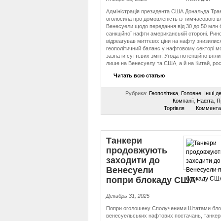
Адміністрація президента США Дональда Тра
оголосила про домовленість із тимчасовою 
Венесуели щодо передання від 30 до 50 млн 
санкційної нафти американській стороні. Рин
відреагував миттєво: ціни на нафту знизилися
геополітичний баланс у нафтовому секторі м
зазнати суттєвих змін. Угода потенційно впли
лише на Венесуелу та США, а й на Китай, рос
Читать всю статью
Рубрика:
Геополітика
,
Головне
,
Інші д
Компанії
,
Нафта
,
П
Торгівля
Коммента
Танкери
продовжують
заходити до
Венесуели
попри блокаду США
Декабрь 31, 2025
Попри оголошену Сполученими Штатами бло
венесуельських нафтових постачань, танкер