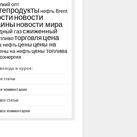
лкий опт
тепродукты
нефть Brent
ости
новости
аины
новости мира
сжиженный
дный газ
цена
торговля
пливо
цены на
цены
а нефть
цены топлива
ены на нефть
оэнергия
всегда в курсе:
се статьи
се комментарии
все статьи
 все комментарии