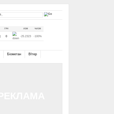
ГРН
ИЗМ
%ИЗМ
D
0
-25.2323
-100%
Біометан
ВІтер
РЕКЛАМА