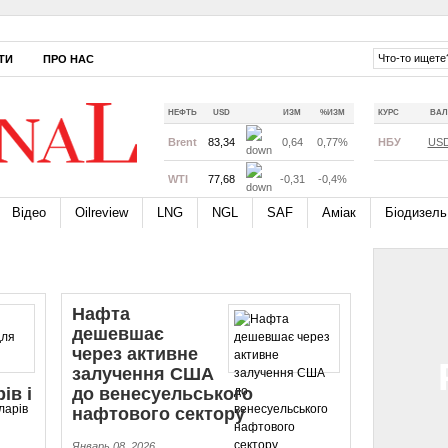
ТИ
ПРО НАС
НЕФТЬ
USD
ИЗМ
%ИЗМ
КУРС
ВАЛ
Brent
83,34
0,64
0,77%
НБУ
US
WTI
77,68
-0,31
-0,4%
Відео
Oilreview
LNG
NGL
SAF
Аміак
Біодизель
Нафта
дешевшає
через активне
залучення США
ів і
до ве­не­су­ельсь­ко­го
нафтового сектору
Январь 08, 2026