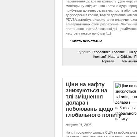
перевезення до країни тривають. Дані морськ
моніторингу свідчать, що частина суден про
прибувати до венесуельських портів або пр
до узбережжя країни, тоді як державна компан
PDVSA активізує використання плавучих схо
альтернативних схем розрахунків. Фактичний
постачання нафти За останні дні щонайменш
нафтові танкери прибули […]
Читать всю статью
Рубрика:
Геополітика
,
Головне
,
Інші д
Компанії
,
Нафта
,
Офіціоз
,
П
Торгівля
Коммента
Ціни на нафту
знижуються на
тлі зміцнення
долара і
побоювань щодо
глобального попиту
Август 01, 2025
На тлі посилення долара США та побоювань