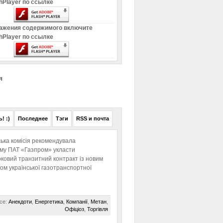
hPlayer по ссылке
ажения содержимого включите
hPlayer по ссылке
я
! :)
Последнее
Тэги
RSS и почта
ька комісія рекомендувала
ому ПАТ «Газпром» укласти
ковий транзитний контракт із новим
м української газотранспортної
се:
Анекдоти
,
Енергетика
,
Компанії
,
Метан
,
Офіціоз
,
Торгівля