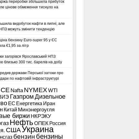
аржа переробки збільшила прибуток
ле цінове обмеження тиснуло на
льшила видобуток нафти в липні, але
 НПЗ можуть змінити тенденцію
іна бензину Euro-super 95 у ЄС
а €1,95 за літр
ки загорівся Ярославський НПЗ
ю близько 300 тис. барелів на добу
редив держави Перської затоки про
дари по нафтовій інфраструктурі
ICE
NYMEX
Nafta
WTI
Газпром
Дизельное
ВИЭ
иво
ЕС
Енергетика
Иран
н
Китай
Минэнергоугля
вые биржи
НКРЭКУ
Нефть
газ
ОПЕК
Россия
Украина
США
я.
бензины
бензин
нсгаз