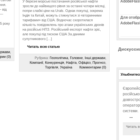
світові
AdobeFlas
У березні морські постачання російської нафти
ння.
зросли до найвищого рівня за останні чотири місяці,
 від
попри слабкі ціни на Urals. Однак покупці, зокрема
 —
Індія та Китай, можуть стикнутися зі «вторинними
Для отобр
тарифами» від США. Водночас скоротилася
AdobeFlas
5 року
кількість повідомлень про атаки українських дронів
на російські НПЗ. Російський експорт нафти зріс,
але покупці під тиском США За даними
супутникового […]
Читать всю статью
Дискусси
ержави
,
рии (0)
Рубрика:
Геополітика
,
Головне
,
Інші держави
,
Компанії
,
Конкуренція
,
Нафта
,
Офіціоз
,
Прогноз
,
Торгівля
,
Україна
Комментарии (0)
Улыбнитесь
Європейс
російськ
довгостро
операторо
системи.
…
Читать в