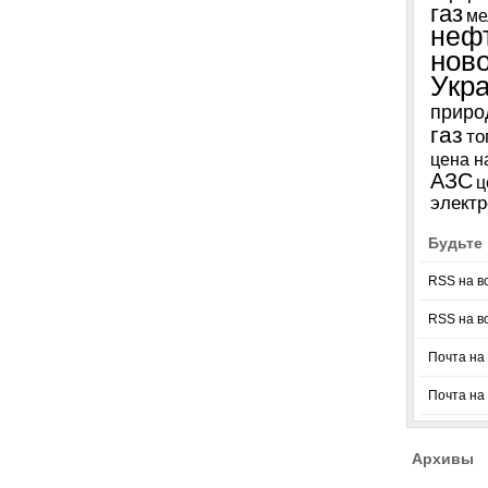
газ
ме
неф
нов
Укр
приро
газ
то
цена н
АЗС
ц
электр
Будьте 
RSS на в
RSS на в
Почта на 
Почта на
Архивы