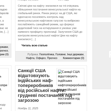
мпа
Світові ціни на нафту знизилися на тлі очікувань
владою
збільшення постачання венесуельської нафти на
барелів
глобальний ринок. Ринок реагує на дії США, які
ок
одночасно посилюють контроль над
, а
венесуельською нафтовою галуззю та вибірково
оже
послаблюють санкційний режим, що формує
ває не
додатковий тиск на котирування в умовах уже
ію, […]
наявного профіциту пропозиції. Залучення США до
контролю венесуельської нафти Ціни на нафту
знизилися […]
Читать всю статью
ержави
,
рогноз
,
рии (0)
Рубрика:
Геополітика
,
Головне
,
Інші держави
,
Нафта
,
Офіціоз
,
Прогноз
Комментарии (0)
Санкції США
відштовхують
індійських наф­
то­пе­ре­роб­ників
від російської нафти:
грудневі постачання під
загрозою
каду
ні
Ноябрь 11, 2025