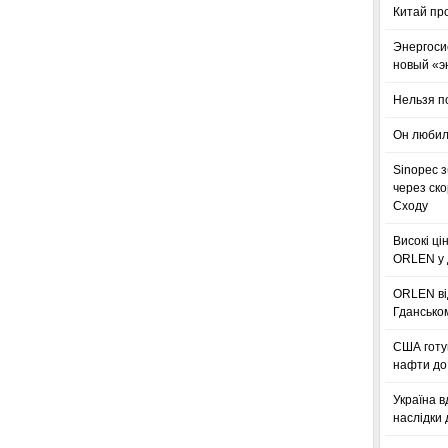
Китай пр
Энергоси
новый «э
Нельзя п
Он любил
Sinopec з
через ск
Сходу
Високі ці
ORLEN у 
ORLEN ві
Гдансько
США готую
нафти до 
Україна в
наслідки 