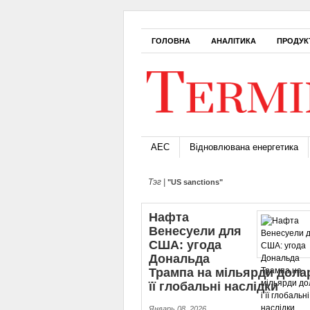
ГОЛОВНА
АНАЛІТИКА
ПРОДУК
АЕС
Відновлювана енергетика
Тэг |
"US sanctions"
Нафта
Венесуели для
США: угода
Дональда
Трампа на мільярди долар
її глобальні наслідки
Январь 08, 2026