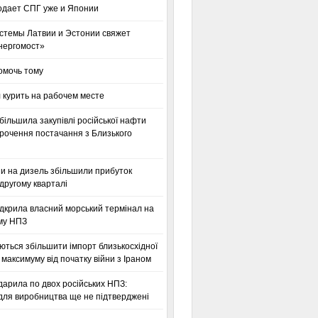
одает СПГ уже и Японии
стемы Латвии и Эстонии свяжет
нергомост»
омочь тому
 курить на рабочем месте
більшила закупівлі російської нафти
орочення постачання з Близького
ни на дизель збільшили прибуток
другому кварталі
дкрила власний морський термінал на
му НПЗ
ться збільшити імпорт близькосхідної
максимуму від початку війни з Іраном
дарила по двох російських НПЗ:
для виробництва ще не підтверджені