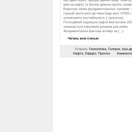
наслідків нових тарифів адміністрації Трампа, 
ціни на нафту та бензин демонструють зниже
Водночас низка фундаментальних чинників —
санкцій проти росії до перегляду квот ОПЕК+
зумовлюють нестабільність у прогнозах.
Потенційний надлишок нафти вже восени 202
залишається ключовим ризиком для ринку.
Фундаментальні фактори впливу на […]
Читать всю статью
Рубрика:
Геополітика
,
Головне
,
Інші д
Нафта
,
Офіціоз
,
Прогноз
Коммента