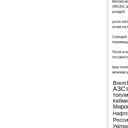
Висока м
ORLEN, а
роздріб
росія збі
атаки на
Середня ц
перевищил
Після ата
потужніст
Іран попе
можливі у
Brent
АЗС
топл
Кабми
Миро
Нафто
Росси
Укртра