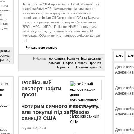
ого
Після санкцій США проти Rosneft і Lukoil майже всі
довжує
великі індійські НПЗ відмовилися від замовлень
ямувати
російської нафти на грудень: із семи ключових
ія
гравців лише Indian Oil Corporation (IOC) та Nayara
вищ і
Energy оформили закупівлі, тоді як п’ятірка інших
 стан
(BPCL, HPCL, MRPL, Reliance, HMEL) пропустила
е два
вікно закупівель, що зазвичай закривається 10
листопада. Обсяги попиту частково зміщуються до
[…]
Читать всю статью
ержави
,
рогноз
,
A-95
A-9
Рубрика:
Геополітика
,
Головне
,
Інші держави
,
рии (0)
Компанії
,
Нафта
,
Офіціоз
,
Прогноз
,
Для отобр
Торгівля
Комментарии (0)
AdobeFlas
Російський
експорт нафти
Для отобр
AdobeFlas
досяг
чотиримісячного максимуму,
Для отобр
але покупці під загрозою
AdobeFlas
санкцій США
Апрель 02, 2025
 щодо
Для отобр