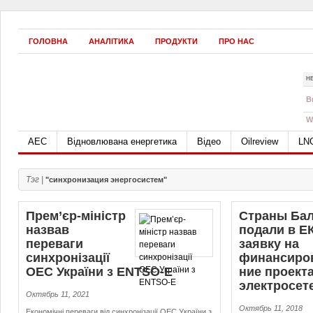
ГОЛОВНА
АНАЛІТИКА
ПРОДУКТИ
ПРО НАС
Н
B
W
АЕС
Відновлювана енергетика
Відео
Oilreview
LN
Тэг |
"синхронизация энергосистем"
Прем’єр-міністр
Страны Ба
назвав
подали в Е
переваги
заявку на
синхронізації
финан­си­ро­
ОЕС України з ENTSO-E
ние проект
электросет
Октябрь 11, 2021
Октябрь 11, 2018
Економічні переваги від синхронізації ОЕС України з