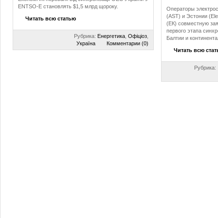
ENTSO-E становлять $1,5 млрд щороку.
Операторы электросе
(AST) и Эстонии (El
Читать всю статью
(ЕК) совместную за
первого этапа синх
Рубрика:
Енергетика
,
Офіціоз
,
Балтии и континент
Україна
Комментарии (0)
Читать всю ста
Рубрика: