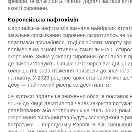
крекери, оскільки LPG та етан дедалі частіше вит
якості сировини.
Європейська нафтохімія
Європейська нафтохімія зазнала найгірших втрат: 
загальне споживання сировини скоротилось на 1
пластмаси послабився, тоді як обсяги імпорту зр
полімерів на основі етилену, таких як PVC і стиро
скорочене. Зміна у складі сировини (особливо в 
де використовують більше LPG через вигідні ціни)
коефіцієнтів завантаження призвели до значного
на нафту. У 2023 році поставки становили менше 9
добу — найнижчий рівень за десятиліття.
Очікується подальше зниження обсягів поставок 
≈10% до кінця десятиліття через закриття потужн
реалізованих або оголошених на 2025–2026 роки.
скорочення виробництва будуть зосереджені в рег
витратами — передусім у Європі. В Азії зменшен
значне, хоч нові китайські заводи посилюють конк