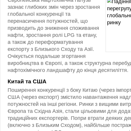
Європейська нафтохімічна галузь
зазнає глибоких змін через зростання
глобальної конкуренції та
перенасичення потужностей, що
призводить до зниження споживання
нафти, зростання ролі LPG та етану,
а також до переформатування
експорту з Близького Сходу та Азії.
Очікується подальше згортання
виробництва в Європі, а також структурна перебу
нафтохімічного ландшафту до кінця десятиліття.
Китай та США
Поширення конкуренції з боку Китаю (через імпор
США (через експорт) змістило навантаження над
потужностей на інші регіони. Ринки з вищими вит
Європа та Східна Азія, стали цільовими для додат
традиційних експортерів. Попри втрати деяких д
(включно з Близьким Сходом), найбільше постра