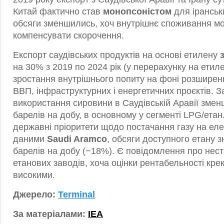
Китай фактично став
монопсоністом
для іранськи
обсяги зменшились, хоч внутрішнє споживання мо
компенсувати скорочення.
Експорт саудівських продуктів на основі етилену
на 30% з 2019 по 2024 рік (у перерахунку на етиле
зростання внутрішнього попиту на фоні розшире
ВВП, інфраструктурних і енергетичних проєктів. З
використання сировини в Саудівській Аравії змен
барелів на добу, в основному у сегменті LPG/ета
державні пріоритети щодо постачання газу на елек
даними
Saudi Aramco
, обсяги доступного етану з
барелів на добу (−18%). Є повідомлення про нес
етанових заводів, хоча оцінки рентабельності кр
високими.
Джерело:
Terminal
За матеріалами:
IEA