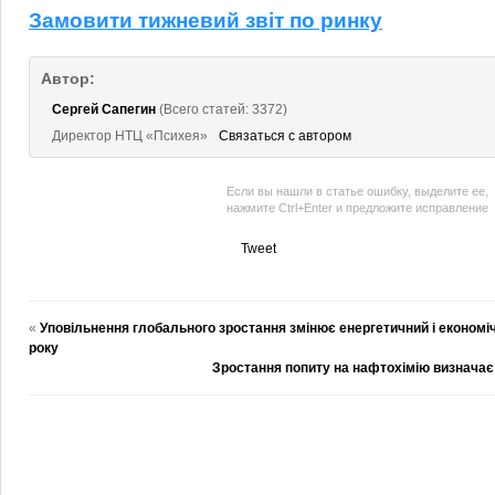
Замовити тижневий звіт по ринку
Автор:
Сергей Сапегин
(Всего статей: 3372)
Директор НТЦ «Психея»
Связаться с автором
Если вы нашли в статье ошибку, выделите ее,
нажмите Ctrl+Enter и предложите исправление
Tweet
«
Уповільнення глобального зростання змінює енергетичний і економ
року
Зростання попиту на нафтохімію визначає