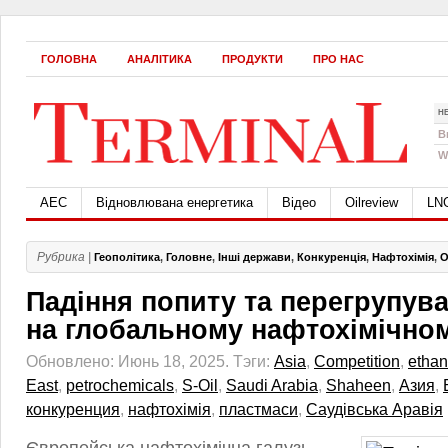
ГОЛОВНА
АНАЛІТИКА
ПРОДУКТИ
ПРО НАС
Н
B
W
АЕС
Відновлювана енергетика
Відео
Oilreview
LN
Рубрика |
Геополітика
,
Головне
,
Інші держави
,
Конкуренція
,
Нафтохімія
,
О
Падіння попиту та перегрупува
на глобальному нафтохімічно
Обновлено: Июнь 18, 2025.
Тэги:
Asia
,
Competition
,
etha
East
,
petrochemicals
,
S-Oil
,
Saudi Arabia
,
Shaheen
,
Азия
,
конкуренция
,
нафтохімія
,
пластмаси
,
Саудівська Аравія