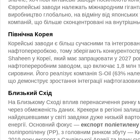
Європейські заводи належать міжнародним гіганта
виробництво глобально, на відміну від японських
компаній, що більше сконцентровані на внутрішнь
Північна Корея
Корейські заводи є більш сучасними та інтегрова
нафтопереробкою, тому зберігають конкурентосп
Shaheen у Кореї, який має запрацювати у 2027 роц
нафтопереробним заводом, що включає 1,8 млн т/
сировини. Його реалізує компанія S-Oil (63% нале
що демонструє зростання інтеграції нафтогазових г
Близький Схід
На Близькому Сході вплив перенасичення ринку
через обмеженість даних. Крекери в регіоні зали
найдешевшими у світі завдяки дуже низькій варто
енергії. Основний фокус —
експорт поліетилену
поліпропілену (PP), з головним ринком збуту — К
2019 року експорт з Саудівської Аравії та Ірану с