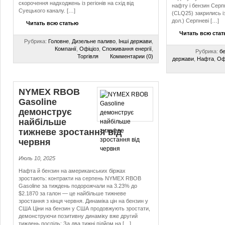
скорочення надходжень із регіонів на схід від
нафту і бензин Серп
Суецького каналу. […]
(CLQ25) закрились і
дол.) Серпневі […]
Читать всю статью
Читать всю ста
Рубрика:
Головне
,
Дизельне паливо
,
Інші держави
,
Компанії
,
Офіціоз
,
Споживання енергії
,
Рубрика:
б
Торгівля
Комментарии (0)
держави
,
Нафта
,
Оф
NYMEX RBOB
Gasoline
демонструє
найбільше
тижневе зростання від
червня
Июль 10, 2025
Нафта й бензин на американських біржах
зростають: контракти на серпень NYMEX RBOB
Gasoline за тиждень подорожчали на 3.23% до
$2.1870 за галон — це найбільше тижневе
зростання з кінця червня. Динаміка цін на бензин у
США Ціни на бензин у США продовжують зростати,
демонструючи позитивну динаміку вже другий
тиждень поспіль: За два тижні підйом на […]