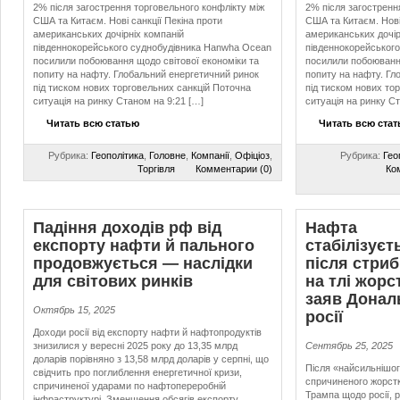
2% після загострення торговельного конфлікту між
2% після загостренн
США та Китаєм. Нові санкції Пекіна проти
США та Китаєм. Нові 
американських дочірніх компаній
американських дочір
південнокорейського суднобудівника Hanwha Ocean
південнокорейськог
посилили побоювання щодо світової економіки та
посилили побоювання
попиту на нафту. Глобальний енергетичний ринок
попиту на нафту. Гл
під тиском нових торговельних санкцій Поточна
під тиском нових то
ситуація на ринку Станом на 9:21 […]
ситуація на ринку С
Читать всю статью
Читать всю ста
Рубрика:
Геополітика
,
Головне
,
Компанії
,
Офіціоз
,
Рубрика:
Гео
Торгівля
Комментарии (0)
Ко
Падіння доходів рф від
Нафта
експорту нафти й пального
стабілізуєт
продовжується — наслідки
після стриб
для світових ринків
на тлі жорс
заяв Донал
Октябрь 15, 2025
росії
Доходи росії від експорту нафти й нафтопродуктів
знизилися у вересні 2025 року до 13,35 млрд
Сентябрь 25, 2025
доларів порівняно з 13,58 млрд доларів у серпні, що
Після «найсильнішог
свідчить про поглиблення енергетичної кризи,
спричиненого жорст
спричиненої ударами по нафтопереробній
Трампа щодо росії, 
інфраструктурі. Зменшення обсягів експорту