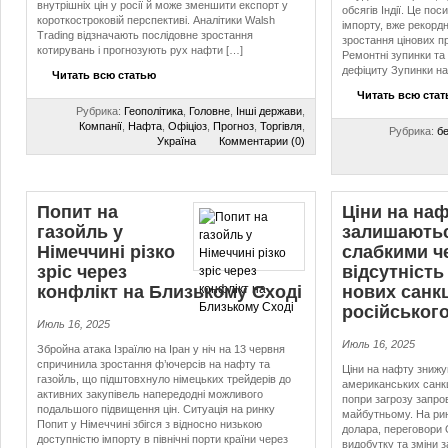
внутрішніх цін у росії й може зменшити експорт у
обсягів Індії. Це пос
короткостроковій перспективі. Аналітики Walsh
імпорту, вже рекордн
Trading відзначають послідовне зростання
зростання цінових п
котирувань і прогнозують рух нафти […]
Ремонтні зупинки та
дефіциту Зупинки н
Читать всю статью
Читать всю ста
Рубрика:
Геополітика
,
Головне
,
Інші держави
,
Компанії
,
Нафта
,
Офіціоз
,
Прогноз
,
Торгівля
,
Рубрика:
б
Україна
Комментарии (0)
Попит на
Ціни на на
газойль у
залишають
Німеччині різко
слабкими ч
зріс через
відсутність
конфлікт на Близькому Сході
нових санк
російськог
Июль 16, 2025
Июль 16, 2025
Збройна атака Ізраїлю на Іран у ніч на 13 червня
спричинила зростання ф’ючерсів на нафту та
Ціни на нафту знижу
газойль, що підштовхнуло німецьких трейдерів до
американських санкц
активних закупівель напередодні можливого
попри загрозу запро
подальшого підвищення цін. Ситуація на ринку
майбутньому. На ри
Попит у Німеччині збігся з відносно низькою
долара, переговори 
доступністю імпорту в північні порти країни через
видобутку та зміни з