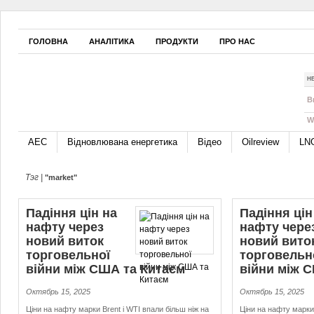
ГОЛОВНА
АНАЛІТИКА
ПРОДУКТИ
ПРО НАС
Н
B
W
АЕС
Відновлювана енергетика
Відео
Oilreview
LN
Тэг |
"market"
Падіння цін на
Падіння цін
нафту через
нафту чере
новий виток
новий вито
торговельної
торговельн
війни між США та Китаєм
війни між 
Октябрь 15, 2025
Октябрь 15, 2025
Ціни на нафту марки Brent і WTI впали більш ніж на
Ціни на нафту марки 