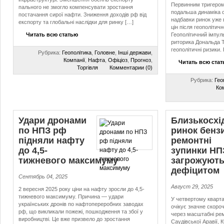
Первинним тригером 
пального не змогло компенсувати зростання
подальша динаміка с
постачання сирої нафти. Зниження доходів рф від
надбавки ринок уже в
експорту та глобальні наслідки для ринку […]
цін після геополітич
Читать всю статью
Геополітичний імпул
риторика Дональда 
геополітичні ризики.
Рубрика:
Геополітика
,
Головне
,
Інші держави
,
Компанії
,
Нафта
,
Офіціоз
,
Прогноз
,
Читать всю ста
Торгівля
Комментарии (0)
Рубрика:
Гео
Ко
Удари дронами
Близькосхі
по НПЗ рф
ринок бенз
підняли нафту
ремонтні
до 4,5-
зупинки НП
тижневого максимуму
загрожують
дефіцитом
Сентябрь 04, 2025
Август 29, 2025
2 вересня 2025 року ціни на нафту зросли до 4,5-
тижневого максимуму. Причина — удари
У четвертому кварта
українських дронів по нафтопереробних заводах
очікує значне скоро
рф, що викликали пожежі, пошкодження та збої у
через масштабні рем
виробництві. Це вже призвело до зростання
Саудівської Аравії,